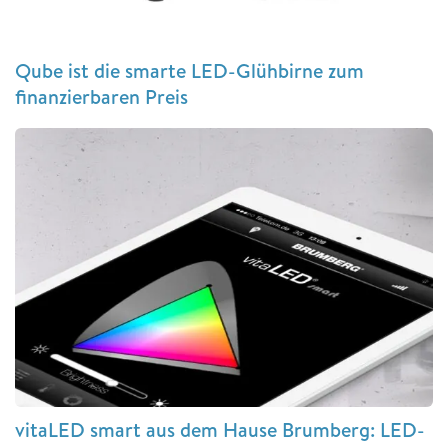
Qube ist die smarte LED-Glühbirne zum
finanzierbaren Preis
vitaLED smart aus dem Hause Brumberg: LED-