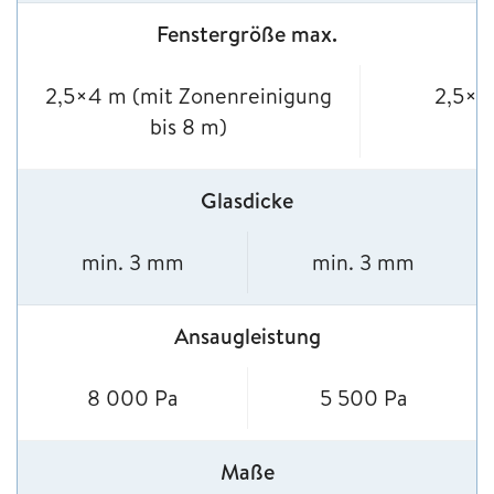
Fenstergröße max.
2,5×4 m (mit Zonenreinigung
2,5×4
bis 8 m)
Glasdicke
min. 3 mm
min. 3 mm
Ansaugleistung
8 000 Pa
5 500 Pa
Maße