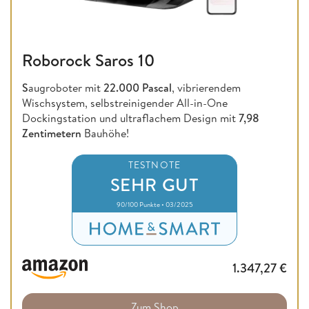
Roborock Saros 10
S
augroboter mit
22.000 Pascal
, vibrierendem
Wischsystem, selbstreinigender All-in-One
Dockingstation und ultraflachem Design mit
7,98
Zentimetern
Bauhöhe!
TESTNOTE
SEHR GUT
90/100 Punkte • 03/2025
1.347,27
€
Zum Shop