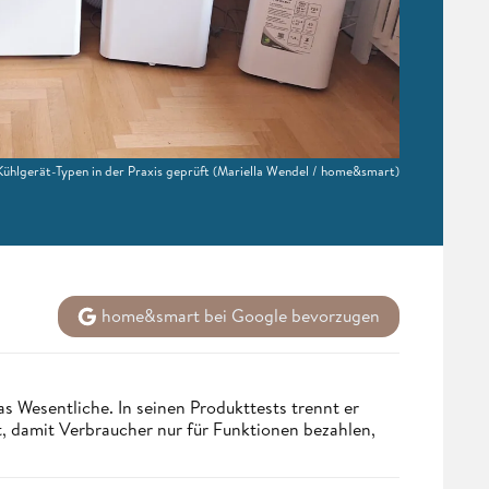
ühlgerät-Typen in der Praxis geprüft
(Mariella Wendel / home&smart)
home&smart bei Google bevorzugen
s Wesentliche. In seinen Produkttests trennt er
 damit Verbraucher nur für Funktionen bezahlen,