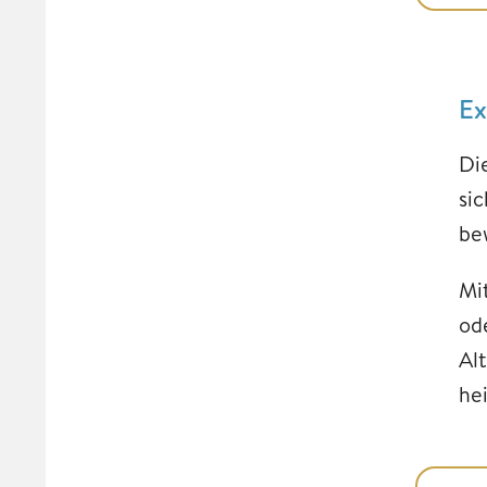
Ex
Di
sic
be
Mi
od
Al
he