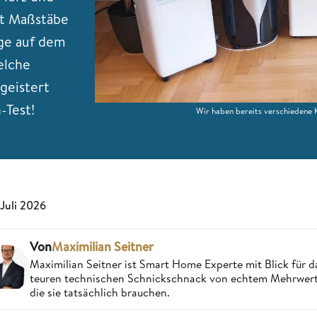
zt Maßstäbe
age auf dem
elche
geistert
-Test!
Wir haben bereits verschiedene K
 Juli 2026
Von
Maximilian Seitner
Maximilian Seitner ist Smart Home Experte mit Blick für da
teuren technischen Schnickschnack von echtem Mehrwert,
die sie tatsächlich brauchen.