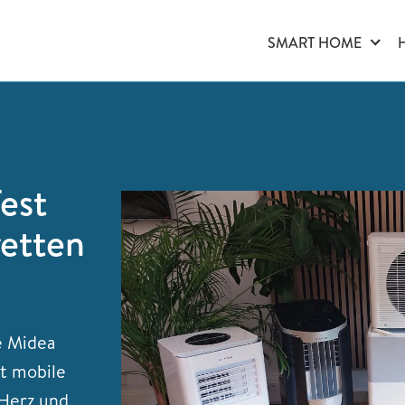
SMART HOME
est
retten
e Midea
t mobile
 Herz und