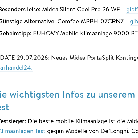
Besonders leise
: Midea Silent Cool Pro 26 WF –
gibt
Günstige Alternative
: Comfee MPPH-07CRN7 –
gi
Geheimtipp
: EUHOMY Mobile Klimaanlage 9000 B
DATE 29.07.2026: Neues Midea PortaSplit Kontingen
larhandel24
.
ie wichtigsten Infos zu unserem
est
Testsieger
: Die beste mobile Klimaanlage ist die Mid
Klimaanlagen Test
gegen Modelle von De’Longhi, Co