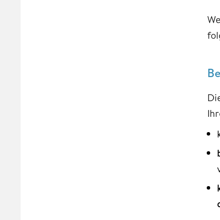
We
fo
Be
Di
Ih