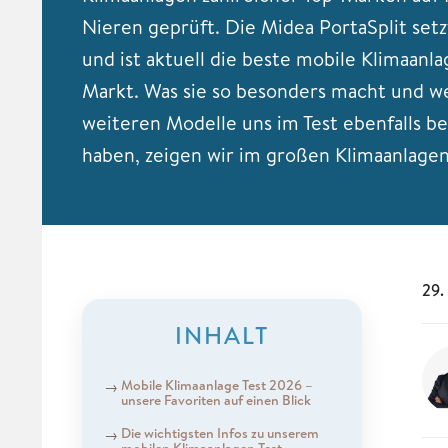
Nieren geprüft. Die Midea PortaSplit set
und ist aktuell die beste mobile Klimaanl
Markt. Was sie so besonders macht und w
weiteren Modelle uns im Test ebenfalls be
haben, zeigen wir im großen Klimaanlagen
29.
INHALT
Mobile Klimaanlage Test 2026 –
unsere Favoriten auf einen Blick
Die wichtigsten Infos zu unserem
mobilen Klimaanlagen Test