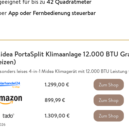
geeignet für bis zu
42 Quadratmeter
per
App oder Fernbedienung steuerbar
idea PortaSplit Klimaanlage 12.000 BTU Gr
eizen)
sonders leises 4-in-1 Midea Klimagerät mit 12.000 BTU Leistung
1.299,00
€
Zum Shop
899,99
€
Zum Shop
1.309,00
€
Zum Shop
2026