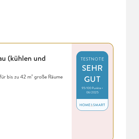
au (kühlen und
TESTNOTE
SEHR
 für bis zu 42 m² große Räume
GUT
95/100 Punkte •
06/2025