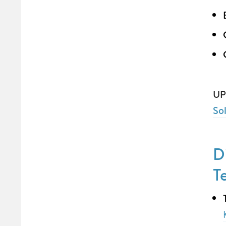
UP
So
D
T