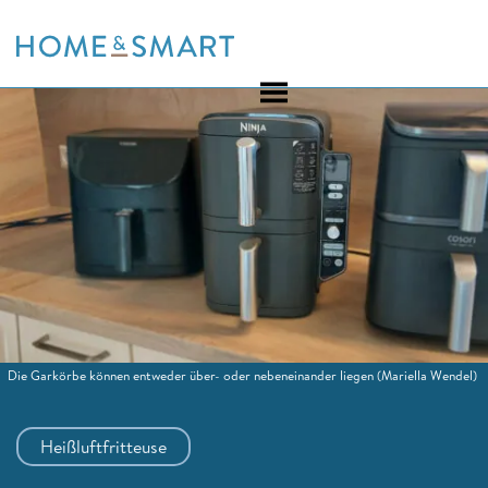
Skip
to
content
Die Garkörbe können entweder über- oder nebeneinander liegen
(Mariella Wendel)
Heißluftfritteuse