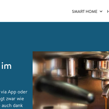
SMART HOME
 im
 via App oder
ngt zwar wie
e auch dank