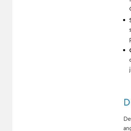
D
De
an