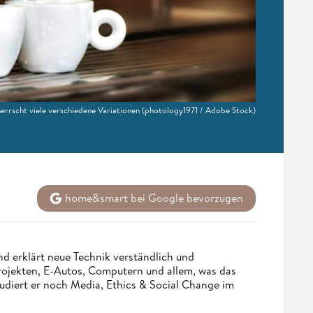
errscht viele verschiedene Variationen
(photology1971 / Adobe Stock)
home&smart bei Google bevorzugen
d erklärt neue Technik verständlich und
Projekten, E-Autos, Computern und allem, was das
udiert er noch Media, Ethics & Social Change im