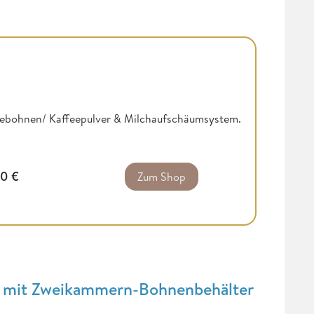
feebohnen/ Kaffeepulver & Milchaufschäumsystem.
30
€
Zum Shop
at mit Zweikammern-Bohnenbehälter