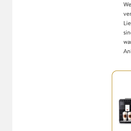
We
ve
Li
si
wan
An