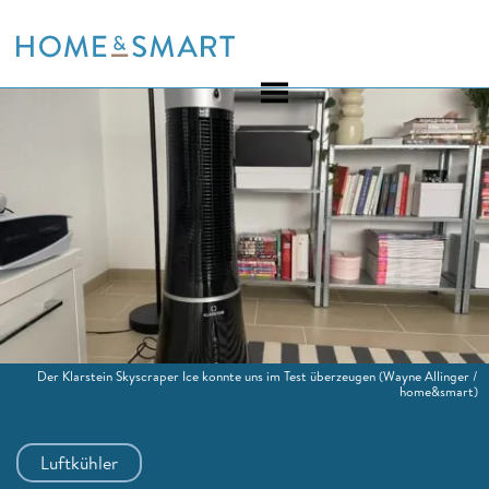
Skip
to
content
Der Klarstein Skyscraper Ice konnte uns im Test überzeugen
(Wayne Allinger /
home&smart)
Luftkühler