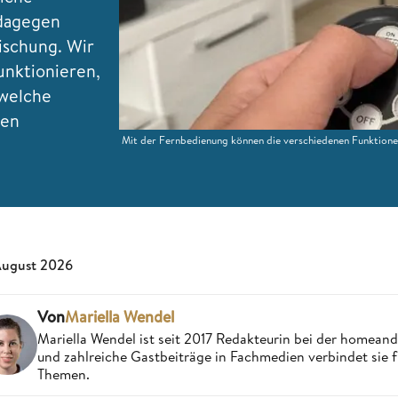
 dagegen
ischung. Wir
unktionieren,
 welche
nen
Mit der Fernbedienung können die verschiedenen Funktion
August 2026
Von
Mariella Wendel
Mariella Wendel ist seit 2017 Redakteurin bei der homea
und zahlreiche Gastbeiträge in Fachmedien verbindet sie 
Themen.