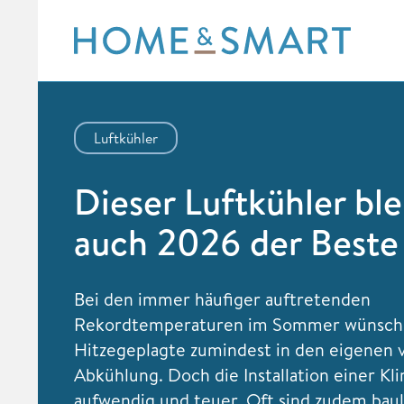
Skip
to
content
Luftkühler
Dieser Luftkühler ble
auch 2026 der Beste
Bei den immer häufiger auftretenden
Rekordtemperaturen im Sommer wünschen
Hitzegeplagte zumindest in den eigenen 
Abkühlung. Doch die Installation einer Kli
aufwendig und teuer. Oft sind zudem bau