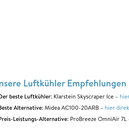
nsere Luftkühler Empfehlungen a
Der beste Luftkühler
: Klarstein Skyscraper Ice –
hie
Beste Alternative
: Midea AC100-20ARB –
hier dire
Preis-Leistungs-Alternative
: ProBreeze OmniAir 7L