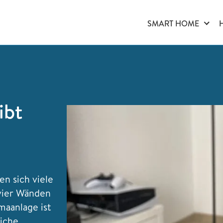
SMART HOME
ibt
 sich viele
vier Wänden
maanlage ist
liche