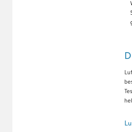
D
Lu
be
Te
he
Lu