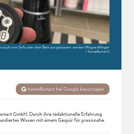
en auch vom Sofa oder dem Bett aus gesteuert werden
(Wayne Allinger
/ home&smart)
home&smart bei Google bevorzugen
ndsmart GmbH. Durch ihre redaktionelle Erfahrung
fundiertes Wissen mit einem Gespür für praxisnahe