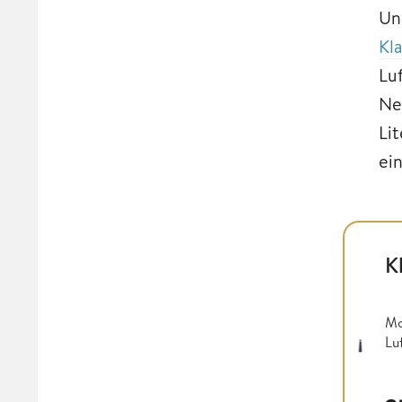
Uns
Kl
Lu
Ne
Li
ei
K
Mo
Lu