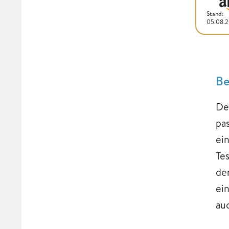
Stand:
05.08.
Be
De
pa
ei
Te
de
ei
au