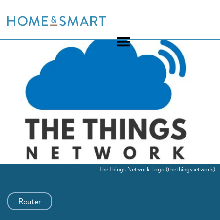
Skip
to
content
The Things Network Logo
(thethingsnetwork)
Router