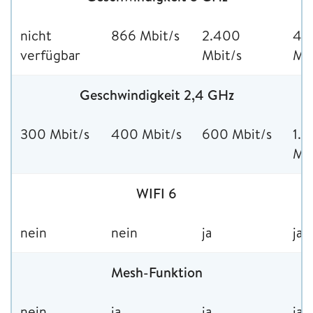
nicht
866 Mbit/s
2.400
4.
verfügbar
Mbit/s
Mbi
Geschwindigkeit 2,4 GHz
300 Mbit/s
400 Mbit/s
600 Mbit/s
1.
Mbi
WIFI 6
nein
nein
ja
ja
Mesh-Funktion
nein
ja
ja
ja