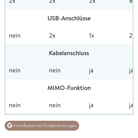
2x
2x
2x
8x
USB-Anschlüsse
nein
2x
1x
2x
Kabelanschluss
nein
nein
ja
ja
MIMO-Funktion
nein
nein
ja
ja
home&smart bei Google bevorzugen