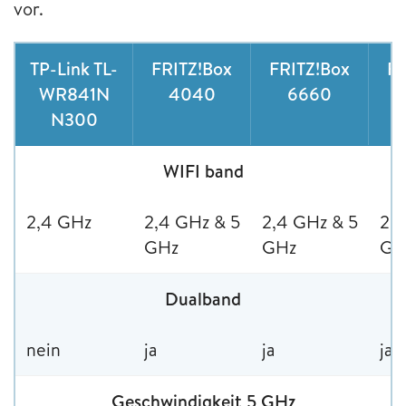
vor.
TP-Link TL-
FRITZ!Box
FRITZ!Box
FR
WR841N
4040
6660
N300
WIFI band
2,4 GHz
2,4 GHz & 5
2,4 GHz & 5
2,4
GHz
GHz
GH
Dualband
nein
ja
ja
ja
Geschwindigkeit 5 GHz