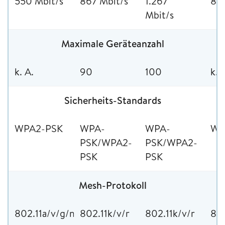
550 Mbit/s
867 Mbit/s
1.267
867
Mbit/s
Maximale Geräteanzahl
k. A.
90
100
k. 
Sicherheits-Standards
WPA2-PSK
WPA-
WPA-
WP
PSK/WPA2-
PSK/WPA2-
PSK
PSK
Mesh-Protokoll
802.11a/v/g/n/ac
802.11k/v/r
802.11k/v/r
802