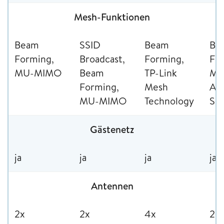
Mesh-Funktionen
Beam
SSID
Beam
Be
Forming,
Broadcast,
Forming,
Fo
MU-MIMO
Beam
TP-Link
MU
Forming,
Mesh
Au
MU-MIMO
Technology
Sel
Gästenetz
ja
ja
ja
ja
Antennen
2x
2x
4x
2