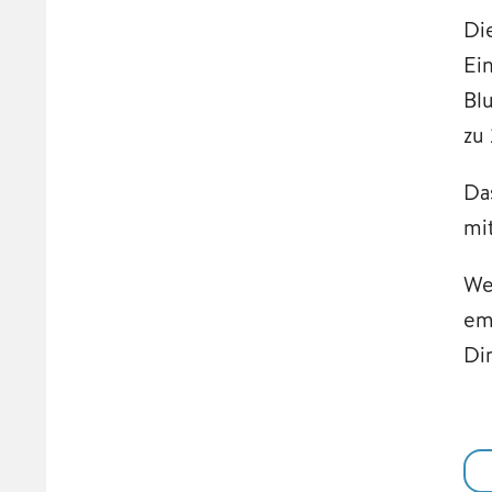
Di
Ei
Bl
zu
Da
mi
We
em
Di