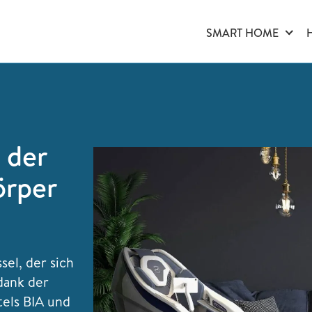
SMART HOME
 der
örper
sel, der sich
dank der
els BIA und