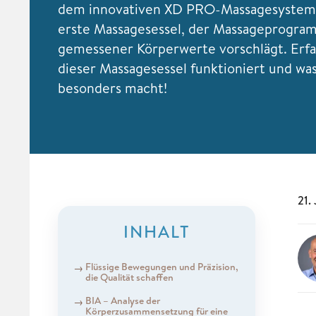
dem innovativen XD PRO-Massagesystem. 
erste Massagesessel, der Massageprogram
gemessener Körperwerte vorschlägt. Erfa
dieser Massagesessel funktioniert und was
besonders macht!
21.
INHALT
Flüssige Bewegungen und Präzision,
die Qualität schaffen
BIA – Analyse der
Körperzusammensetzung für eine