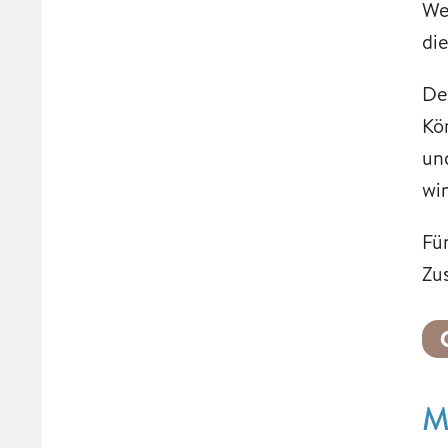
We
di
De
Kö
un
wi
Fü
Zu
M