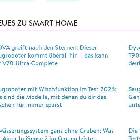
EUES ZU SMART HOME
VA greift nach den Sternen: Dieser
Dys
ugroboter kommt überall hin – das kann
T90 
r V70 Ultra Complete
deut
ugroboter mit Wischfunktion im Test 2026:
Sau
s sind die Modelle, mit denen du dir das
Gene
schen für immer sparst
unt
wässerungssystem ganz ohne Graben: Was
Die 
 Aiper IrriSense 2 im Garten leistet,
Test