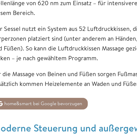
llenlänge von 620 nm zum Einsatz – für intensive
esem Bereich.
r Sessel nutzt ein System aus 52 Luftdruckkissen, d
rperzonen platziert sind (unter anderem an Hände
d Füßen). So kann die Luftdruckkissen Massage gezi
rken – je nach gewähltem Programm.
r die Massage von Beinen und Füßen sorgen Fußma
sätzlich kommen Heizelemente an Waden und Füßen
home&smart bei Google bevorzugen
oderne Steuerung und außerge