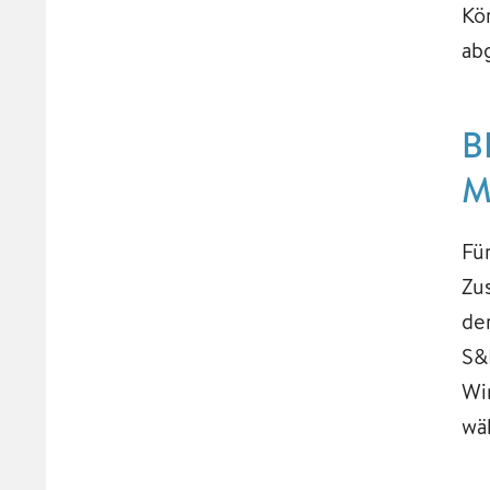
Kö
ab
B
M
Fü
Zu
de
S&
Wi
wä