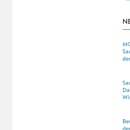
N
MO
Sa
de
Sa
Da
Wi
Be
der