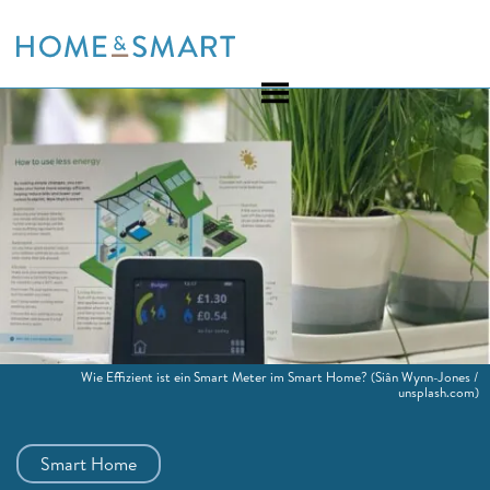
Skip
to
content
Wie Effizient ist ein Smart Meter im Smart Home?
(Siân Wynn-Jones /
unsplash.com)
Smart Home