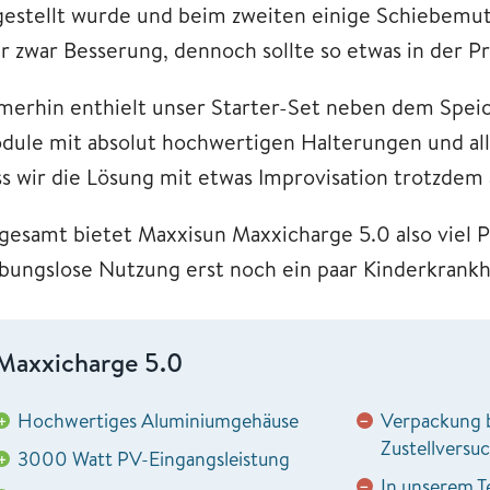
gestellt wurde und beim zweiten einige Schiebemutt
er zwar Besserung, dennoch sollte so etwas in der 
merhin enthielt unser Starter-Set neben dem Speich
dule mit absolut hochwertigen Halterungen und alle
ss wir die Lösung mit etwas Improvisation trotzdem
sgesamt bietet Maxxisun Maxxicharge 5.0 also viel Po
ibungslose Nutzung erst noch ein paar Kinderkrank
Maxxicharge 5.0
Hochwertiges Aluminiumgehäuse
Verpackung 
+
−
Zustellversu
3000 Watt PV-Eingangsleistung
+
In unserem Te
−