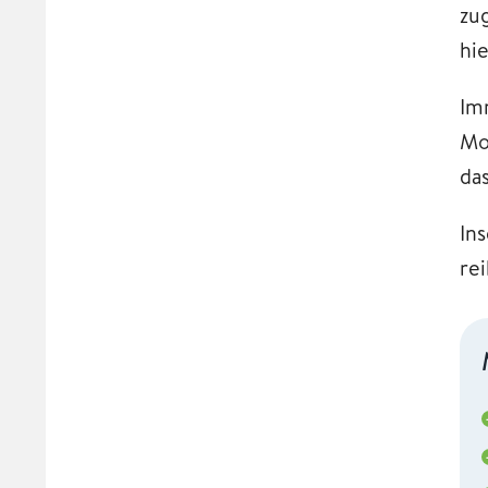
zu
hi
Im
Mo
da
In
re