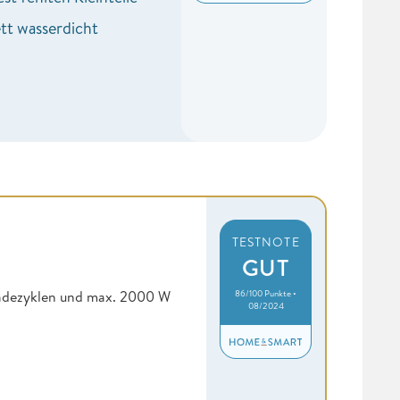
tt wasserdicht
TESTNOTE
GUT
86/100 Punkte •
 Ladezyklen und max. 2000 W
08/2024