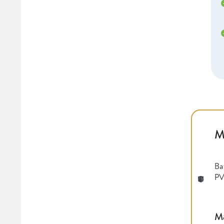
M
Ba
PV
M