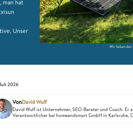
n, man hat
xxisun
tive. Unser
Wir haben den 
 Juli 2026
Von
David Wulf
David Wulf ist Unternehmer, SEO-Berater und Coach. Er a
Verantwortlicher bei homeandsmart GmbH in Karlsruhe, 