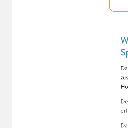
W
S
Da
zu
Ho
De
er
Da