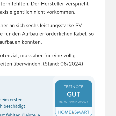
ern fehlten. Der Hersteller verspricht
Praxis eigentlich nicht vorkommen.
er an sich sechs leistungsstarke PV-
 für den Aufbau erforderlichen Kabel, so
 aufbauen konnten.
tenzial, muss aber für eine völlig
heiten überwinden. (Stand: 08/2024)
TESTNOTE
GUT
beim ersten
86/100 Punkte • 08/2024
ch beschädigt
st fehlten Kleinteile