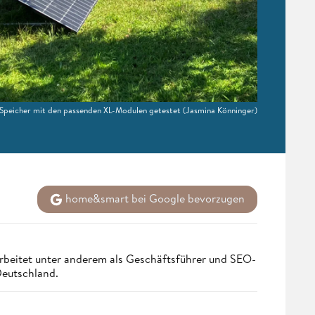
Speicher mit den passenden XL-Modulen getestet
(Jasmina Könninger)
home&smart bei Google bevorzugen
rbeitet unter anderem als Geschäftsführer und SEO-
Deutschland.