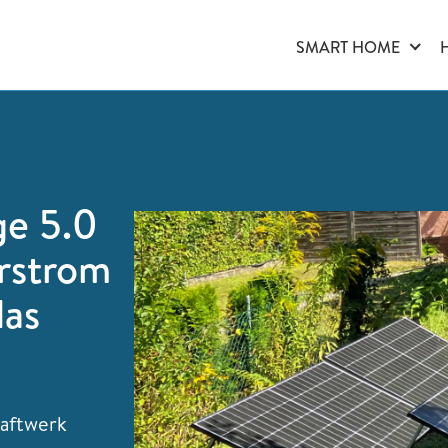
SMART HOME
ge 5.0
arstrom
das
raftwerk