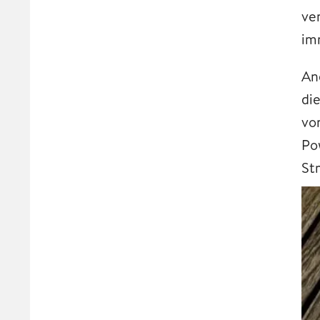
ve
im
An
di
vo
Po
St