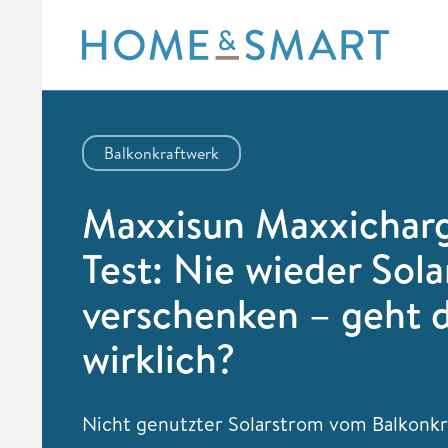
Skip
to
content
Balkonkraftwerk
Maxxisun Maxxichar
Test: Nie wieder Sol
verschenken – geht 
wirklich?
Nicht genutzter Solarstrom vom Balkonk