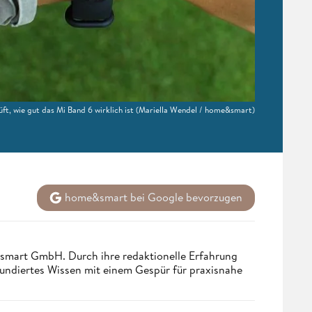
t, wie gut das Mi Band 6 wirklich ist
(Mariella Wendel / home&smart)
home&smart bei Google bevorzugen
ndsmart GmbH. Durch ihre redaktionelle Erfahrung
fundiertes Wissen mit einem Gespür für praxisnahe