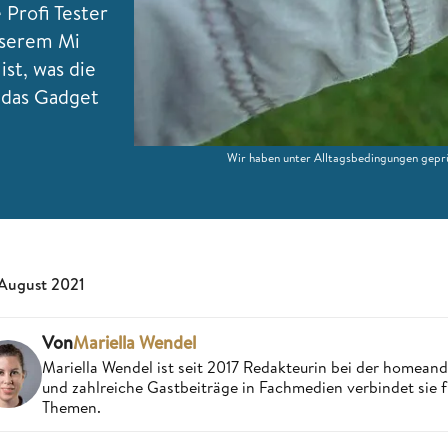
 Profi Tester
nserem Mi
ist, was die
 das Gadget
Wir haben unter Alltagsbedingungen geprüf
 August 2021
Von
Mariella Wendel
Mariella Wendel ist seit 2017 Redakteurin bei der homea
und zahlreiche Gastbeiträge in Fachmedien verbindet sie 
Themen.