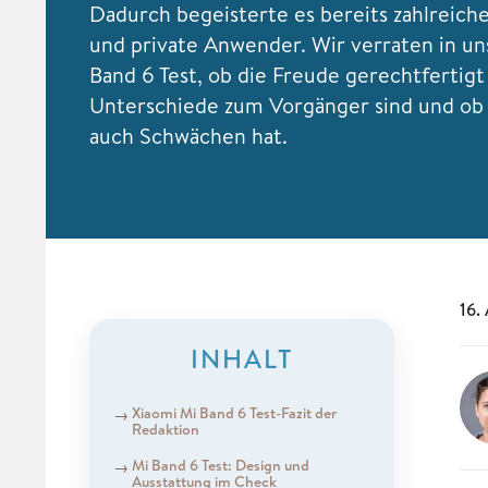
Dadurch begeisterte es bereits zahlreiche
und private Anwender. Wir verraten in u
Band 6 Test, ob die Freude gerechtfertigt 
Unterschiede zum Vorgänger sind und ob
auch Schwächen hat.
16.
INHALT
Xiaomi Mi Band 6 Test-Fazit der
Redaktion
Mi Band 6 Test: Design und
Ausstattung im Check