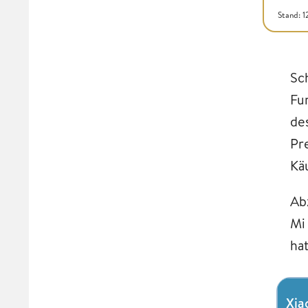
Stand: 
Sc
Fu
de
Pr
Kä
Ab
Mi
ha
Xia