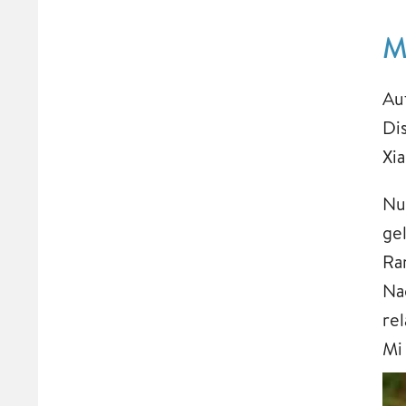
M
Au
Di
Xi
Nu
ge
Ran
Na
rel
Mi