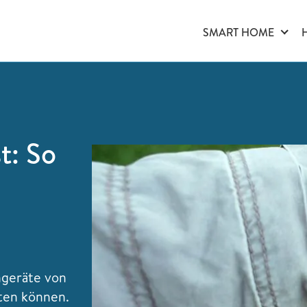
SMART HOME
t: So
ngeräte von
lten können.