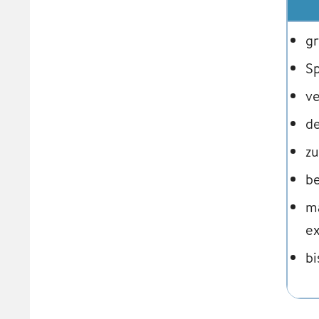
gr
S
v
de
z
b
ma
ex
bi