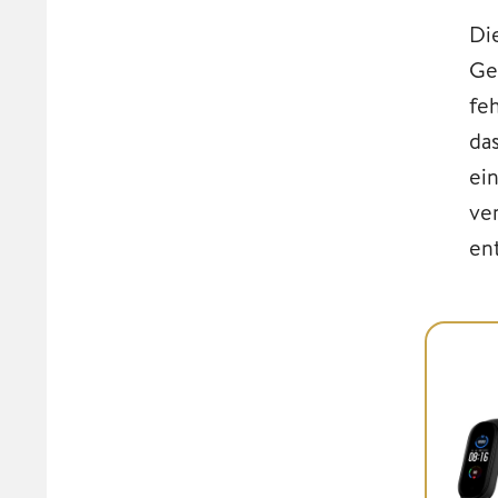
Di
Ge
fe
da
ei
ve
en