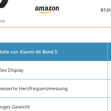
87,6
2026
teile von Xiaomi Mi Band 5
ßes Display
besserte Herzfrequenzmessung
inges Gewicht