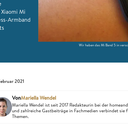
e
 Xiaomi Mi
ness-Armband
ts
Wir haben das Mi Band 5 in versc
Februar 2021
Von
Mariella Wendel
Mariella Wendel ist seit 2017 Redakteurin bei der homea
und zahlreiche Gastbeiträge in Fachmedien verbindet sie 
Themen.