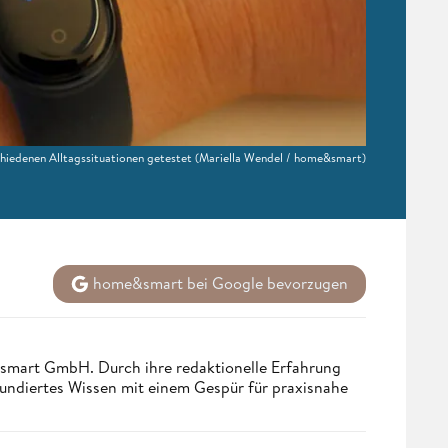
hiedenen Alltagssituationen getestet
(Mariella Wendel / home&smart)
home&smart bei Google bevorzugen
ndsmart GmbH. Durch ihre redaktionelle Erfahrung
fundiertes Wissen mit einem Gespür für praxisnahe