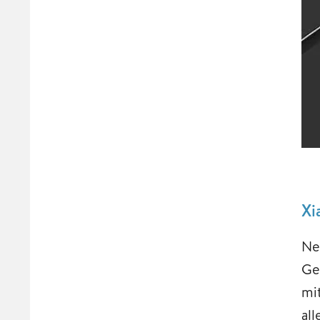
Xi
Ne
Ge
mi
all