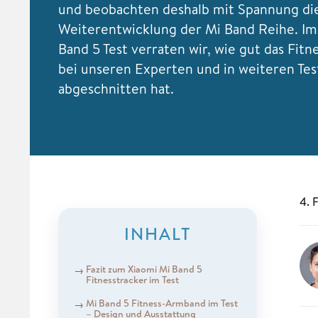
und beobachten deshalb mit Spannung di
Weiterentwicklung der Mi Band Reihe. Im
Band 5 Test verraten wir, wie gut das Fit
bei unseren Experten und in weiteren Tes
abgeschnitten hat.
4. 
INHALT
Fazit zum Xiaomi Mi Band 5
Fitnesstracker im Test
Mi Band 5 Fitness-Armband im Test
– Design und Ausstattung