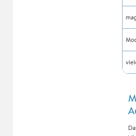
mag
Mod
vie
M
A
Da