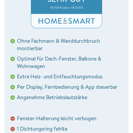
95/100 Punkte • 06/2025
Ohne Fachmann & Wanddurchbruch
+
montierbar
Optimal für Dach-Fenster, Balkone &
+
Wohnwagen
Extra Heiz- und Entfeuchtungsmodus
+
Per Display, Fernbedienung & App steuerbar
+
Angenehme Betriebslautstärke
+
Fenster-Halterung leicht verbogen
−
1 Dichtungsring fehlte
−