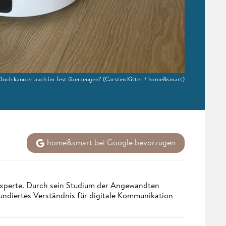
Doch kann er auch im Test überzeugen?
(Carsten Kitter / home&smart)
home&smart bei Google bevorzugen
 Experte. Durch sein Studium der Angewandten
undiertes Verständnis für digitale Kommunikation