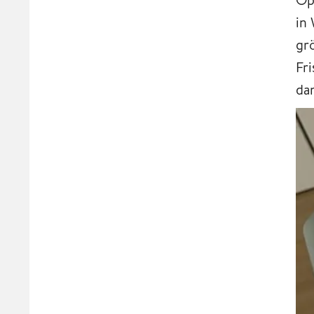
in
gr
Fr
da