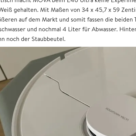
 Weiß gehalten. Mit Maßen von 34 x 45,7 x 59 Zenti
ößeren auf dem Markt und somit fassen die beiden Ta
ischwasser und nochmal 4 Liter für Abwasser. Hinte
nn noch der Staubbeutel.