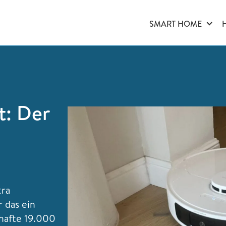
SMART HOME
t: Der
tra
 das ein
hafte 19.000