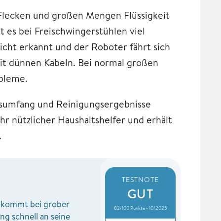
 Flecken und großen Mengen Flüssigkeit
t es bei Freischwingerstühlen viel
cht erkannt und der Roboter fährt sich
it dünnen Kabeln. Bei normal großen
obleme.
nsumfang und Reinigungsergebnisse
hr nützlicher Haushaltshelfer und erhält
g.
TESTNOTE
GUT
kommt bei grober
82/100 Punkte • 10/2025
g schnell an seine