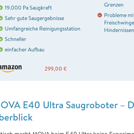
Grenzen
19.000 Pa Saugkraft
+
Probleme mi
−
Sehr gute Saugergebnisse
+
Freischwinge
Umfangreiche Reinigungsstation
+
Hindernisse
Schneller
+
einfacher Aufbau
+
299,00
€
OVA E40 Ultra Saugroboter – D
berblick
tisch macht MOVA beim E40 Ultra keine Experiment