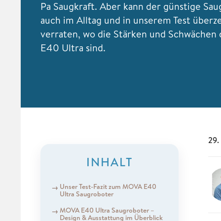
Pa Saugkraft. Aber kann der günstige Sa
auch im Alltag und in unserem Test über
verraten, wo die Stärken und Schwächen
E40 Ultra sind.
29.
INHALT
Unser Test-Fazit zum MOVA E40
Ultra Saugroboter
MOVA E40 Ultra Saugroboter –
Design & Ausstattung im Überblick