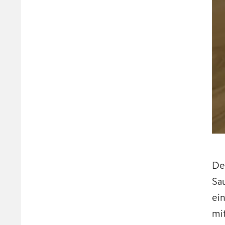
De
Sa
ei
mi