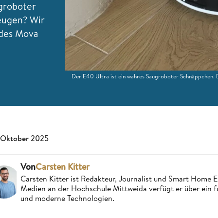
ugroboter
zeugen? Wir
 des Mova
Der E40 Ultra ist ein wahres Saugroboter Schnäppchen. 
 Oktober 2025
Von
Carsten Kitter
Carsten Kitter ist Redakteur, Journalist und Smart Home
Medien an der Hochschule Mittweida verfügt er über ein f
und moderne Technologien.