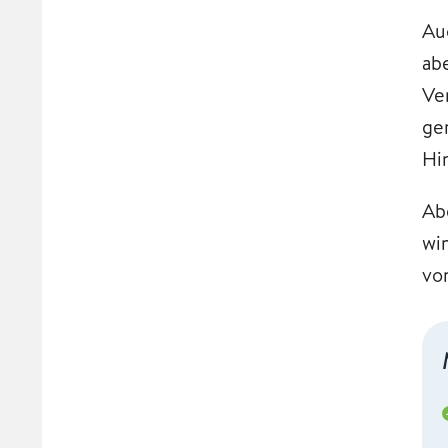
Au
ab
Ve
ge
Hi
Ab
wi
vo