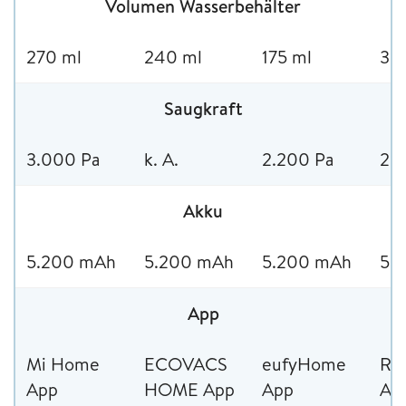
Volumen Wasserbehälter
270 ml
240 ml
175 ml
30
Saugkraft
3.000 Pa
k. A.
2.200 Pa
2.
Akku
5.200 mAh
5.200 mAh
5.200 mAh
5.
App
Mi Home
ECOVACS
eufyHome
Ro
App
HOME App
App
Ap