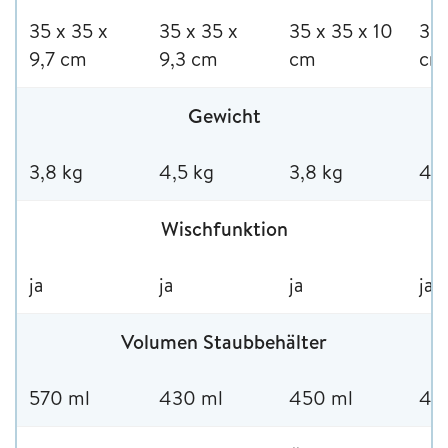
35 x 35 x
35 x 35 x
35 x 35 x 10
35 
9,7 cm
9,3 cm
cm
cm
Gewicht
3,8 kg
4,5 kg
3,8 kg
4,7
Wischfunktion
ja
ja
ja
ja
Volumen Staubbehälter
570 ml
430 ml
450 ml
47