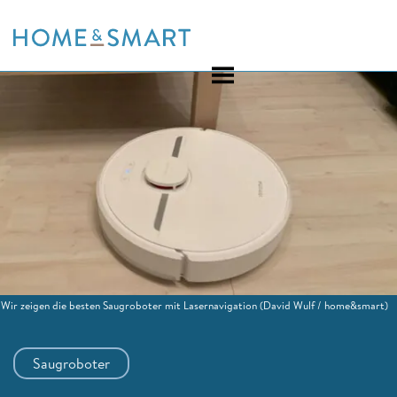
Skip
to
content
Wir zeigen die besten Saugroboter mit Lasernavigation
(David Wulf / home&smart)
Saugroboter