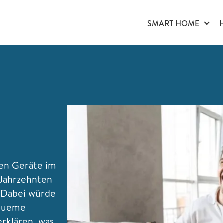
SMART HOME
ten Geräte im
 Jahrzehnten
 Dabei würde
equeme
erklären, was