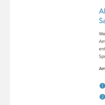
A
S
We
Am
en
Sp
Am