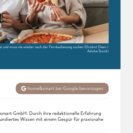
rei und muss nie wieder nach der Fernbedienung suchen
(Drobot Dean /
Adobe Stock)
home&smart bei Google bevorzugen
ndsmart GmbH. Durch ihre redaktionelle Erfahrung
fundiertes Wissen mit einem Gespür für praxisnahe