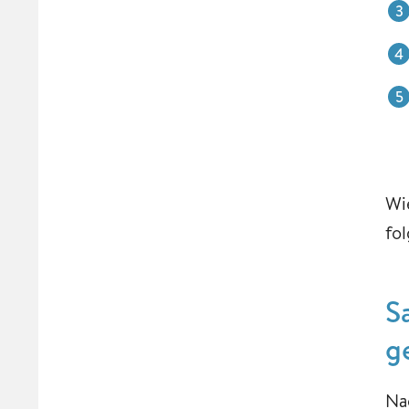
Wi
fo
S
g
Na