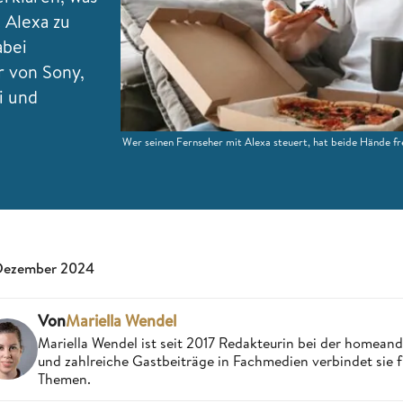
 Alexa zu
abei
r von Sony,
i und
Wer seinen Fernseher mit Alexa steuert, hat beide Hände f
Dezember 2024
Von
Mariella Wendel
Mariella Wendel ist seit 2017 Redakteurin bei der homea
und zahlreiche Gastbeiträge in Fachmedien verbindet sie 
Themen.