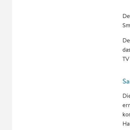
De
Sm
De
da
TV
Sa
Di
er
ko
Ha