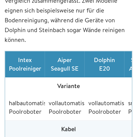
Vergleich zusammengefasst. Zwei Modelle
eignen sich beispielsweise nur für die
Bodenreinigung, während die Geräte von
Dolphin und Steinbach sogar Wände reinigen
können.
Intex
Aiper
Dolphin
St
Poolreiniger
Seagull SE
E20
AP
Variante
halbautomatischer
vollautomatischer
vollautomatischer
sm
Poolroboter
Poolroboter
Poolroboter
Po
Kabel