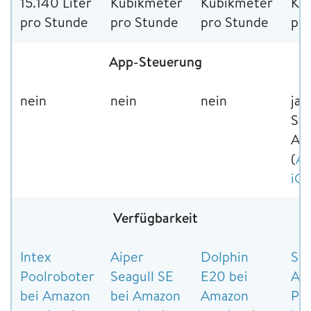
15.140 Liter
Kubikmeter
Kubikmeter
Ku
pro Stunde
pro Stunde
pro Stunde
pr
App-Steuerung
nein
nein
nein
ja,
Ste
AP
(
An
iO
Verfügbarkeit
Intex
Aiper
Dolphin
Ste
Poolroboter
Seagull SE
E20 bei
AP
bei Amazon
bei Amazon
Amazon
Po