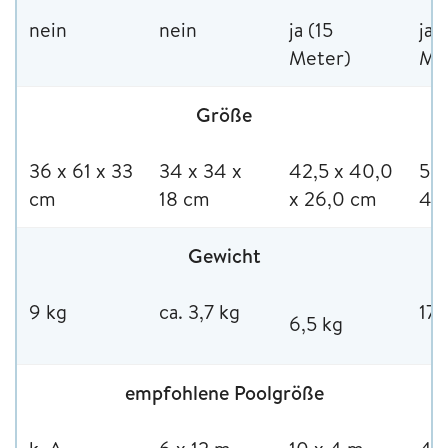
nein
nein
ja (15
ja 
Meter)
Me
Größe
36 x 61 x 33
34 x 34 x
42,5 x 40,0
50 
cm
18 cm
x 26,0 cm
45
Gewicht
9 kg
ca. 3,7 kg
17 
6,5 kg
empfohlene Poolgröße