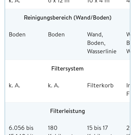
k. A.
6 x 12 m
10 x 4 m
4 x
Reinigungsbereich (Wand/Boden)
Boden
Boden
Wand,
Wa
Boden,
Bo
Wasserlinie
Was
Filtersystem
k. A.
k. A.
Filterkorb
Int
Fil
Filterleistung
6.056 bis
180
15 bis 17
20