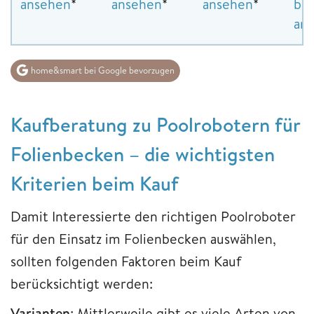
ansehen
*
ansehen
*
ansehen
*
be
an
home&smart bei Google bevorzugen
Kaufberatung zu Poolrobotern für
Folienbecken – die wichtigsten
Kriterien beim Kauf
Damit Interessierte den richtigen Poolroboter
für den Einsatz im Folienbecken auswählen,
sollten folgenden Faktoren beim Kauf
berücksichtigt werden:
Varianten
: Mittlerweile gibt es viele Arten von