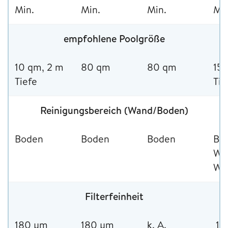
Min.
Min.
Min.
Min
empfohlene Poolgröße
10 qm, 2 m
80 qm
80 qm
15
Tiefe
Tie
Reinigungsbereich (Wand/Boden)
Boden
Boden
Boden
Bo
Wä
Was
Filterfeinheit
180 μm
180 μm
k. A.
18