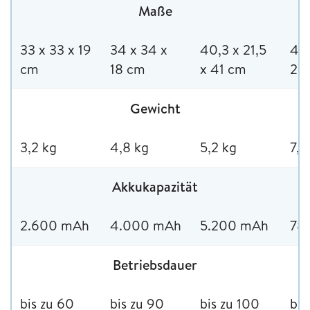
Maße
33 x 33 x 19
34 x 34 x
40,3 x 21,5
44,
cm
18 cm
x 41 cm
29
Gewicht
3,2 kg
4,8 kg
5,2 kg
7,5
Akkukapazität
2.600 mAh
4.000 mAh
5.200 mAh
78
Betriebsdauer
bis zu 60
bis zu 90
bis zu 100
bis