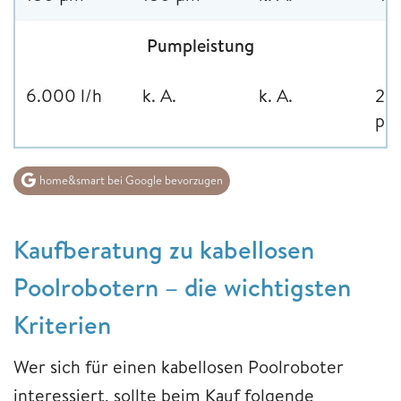
Pumpleistung
6.000 l/h
k. A.
k. A.
265
pr
home&smart bei Google bevorzugen
Kaufberatung zu kabellosen
Poolrobotern – die wichtigsten
Kriterien
Wer sich für einen kabellosen Poolroboter
interessiert, sollte beim Kauf folgende