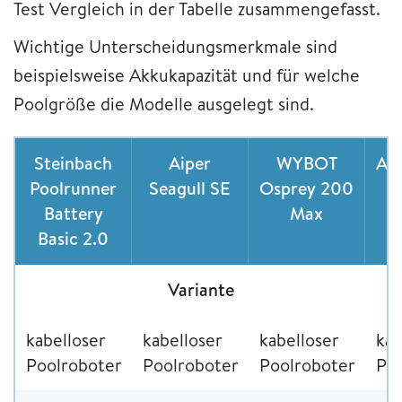
Test Vergleich in der Tabelle zusammengefasst.
Wichtige Unterscheidungsmerkmale sind
beispielsweise Akkukapazität und für welche
Poolgröße die Modelle ausgelegt sind.
Steinbach
Aiper
WYBOT
Aip
Poolrunner
Seagull SE
Osprey 200
Battery
Max
Basic 2.0
Variante
kabelloser
kabelloser
kabelloser
kab
Poolroboter
Poolroboter
Poolroboter
Po