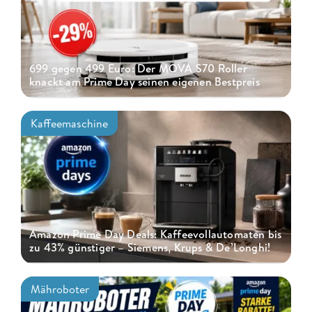
699 gegen 499 Euro: Der MOVA S70 Roller
knackt am Prime Day seinen eigenen Bestpreis
Kaffeemaschine
Amazon Prime Day Deals: Kaffeevollautomaten bis
zu 43% günstiger – Siemens, Krups & De’Longhi!
Mähroboter