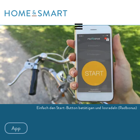
Skip
to
content
Einfach den Start-Button betätigen und losradeln
(Radbonus)
App