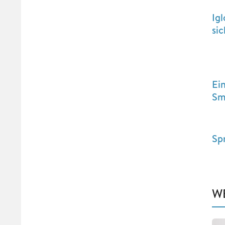
Ig
si
Ei
Sm
Sp
W