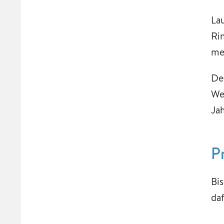
La
Ri
me
De
We
Ja
P
Bi
daf