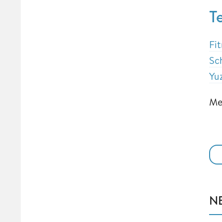
T
Fi
Sc
Yu
Me
N