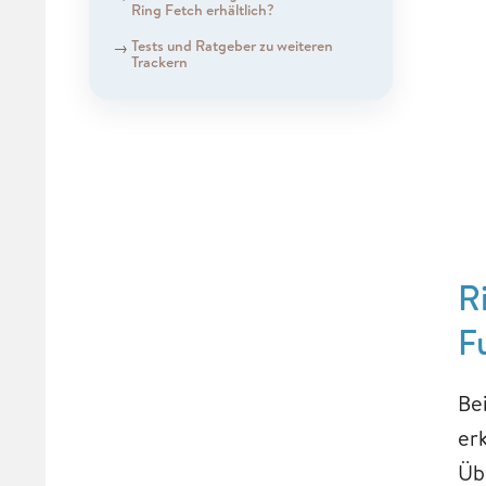
Ring Fetch erhältlich?
Tests und Ratgeber zu weiteren
Trackern
R
F
Be
er
Üb