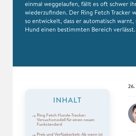
einmal weggelaufen, fällt es oft schwer ih
wiederzufinden. Der Ring Fetch Tracker 
so entwickelt, dass er automatisch warnt,
Hund einen bestimmten Bereich verlässt
26.
INHALT
Ring Fetch Hunde-Tracker:
Versuchsmodell für einen neuen
Funkstandard
Preis und Verfügbarkeit: Ab wann ist