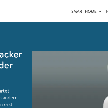
SMART HOME
racker
der
rtet
h andere
n erst