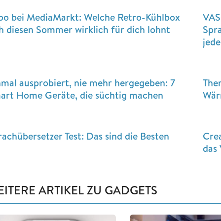
loo bei MediaMarkt: Welche Retro-Kühlbox
VAS
ch diesen Sommer wirklich für dich lohnt
Spra
jed
nmal ausprobiert, nie mehr hergegeben: 7
Ther
art Home Geräte, die süchtig machen
Wär
rachübersetzer Test: Das sind die Besten
Crea
das
EITERE ARTIKEL ZU GADGETS