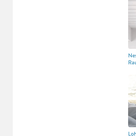
Nes
Rau
Loh