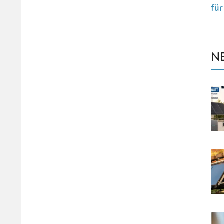
für
N