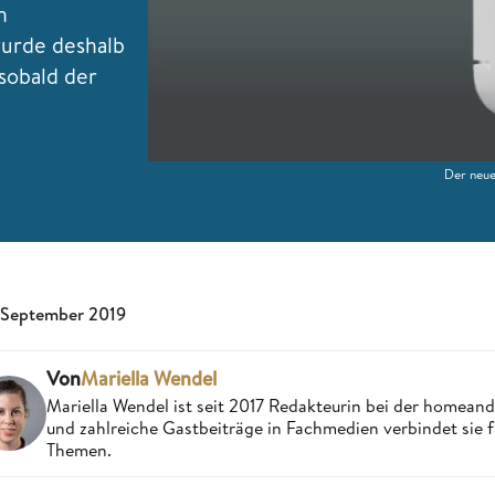
n
wurde deshalb
 sobald der
.
Der neue
 September 2019
Von
Mariella Wendel
Mariella Wendel ist seit 2017 Redakteurin bei der homea
und zahlreiche Gastbeiträge in Fachmedien verbindet sie 
Themen.