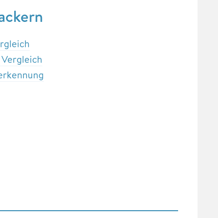
rackern
rgleich
 Vergleich
ikerkennung