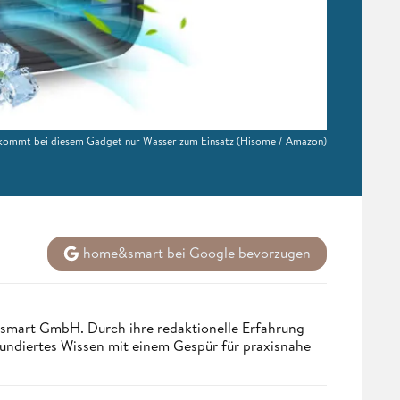
 kommt bei diesem Gadget nur Wasser zum Einsatz
(Hisome / Amazon)
home&smart bei Google bevorzugen
ndsmart GmbH. Durch ihre redaktionelle Erfahrung
fundiertes Wissen mit einem Gespür für praxisnahe