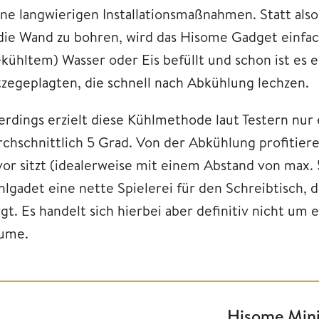
ine langwierigen Installationsmaßnahmen. Statt als
 die Wand zu bohren, wird das Hisome Gadget einf
kühltem) Wasser oder Eis befüllt und schon ist es ein
tzegeplagten, die schnell nach Abkühlung lechzen.
lerdings erzielt diese Kühlmethode laut Testern nu
rchschnittlich 5 Grad. Von der Abkühlung profitiere
vor sitzt (idealerweise mit einem Abstand von max.
hlgadet eine nette Spielerei für den Schreibtisch, 
rgt. Es handelt sich hierbei aber definitiv nicht um
ume.
Hisome Mini