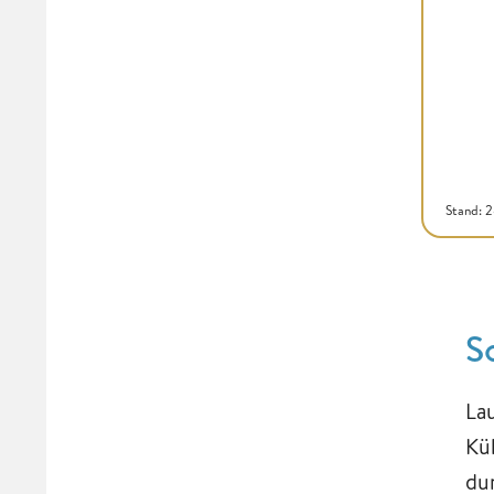
Stand: 
S
La
Kü
du