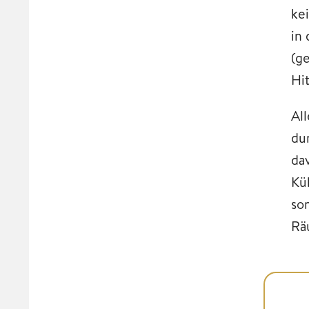
ke
in
(ge
Hi
Al
du
da
Kü
so
Rä