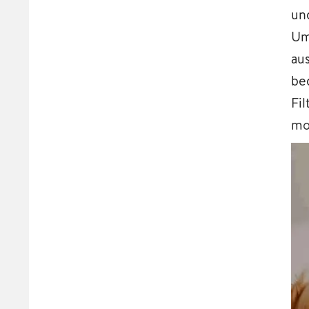
un
Um
aus
be
Fi
mo