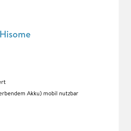
e Hisome
ert
werbendem Akku) mobil nutzbar