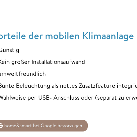
orteile der mobilen Klimaanlag
Günstig
Kein großer Installationsaufwand
umweltfreundlich
Bunte Beleuchtung als nettes Zusatzfeature integri
Wahlweise per USB- Anschluss oder (separat zu er
home&smart bei Google bevorzugen