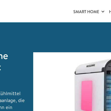
SMART HOME
me
t
Kühlmittel
aanlage, die
nn ein