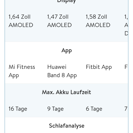
1,64 Zoll
1,47 Zoll
1,58 Zoll
1,0
AMOLED
AMOLED
AMOLED
AM
Dis
App
Mi Fitness
Huawei
Fitbit App
Fit
App
Band 8 App
Max. Akku Laufzeit
16 Tage
9 Tage
6 Tage
7 T
Schlafanalyse