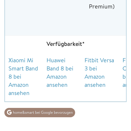
Premium)
F
P
Verfügbarkeit*
Xiaomi Mi
Huawei
Fitbit Versa
Fit
Smart Band
Band 8 bei
3 bei
Ch
8 bei
Amazon
Amazon
be
Amazon
ansehen
ansehen
an
ansehen
home&smart bei Google bevorzugen