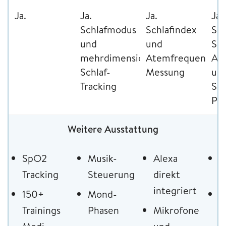
Ja.
Ja.
Ja.
Ja.
Schlafmodus
Schlafindex
Sch
und
und
Sch
mehrdimensionales
Atemfrequenz-
Au
Schlaf-
Messung
und
Tracking
Sch
Pro
Weitere Ausstattung
SpO2
Musik-
Alexa
E
Tracking
Steuerung
direkt
F
integriert
150+
Mond-
E
Trainings
Phasen
Mikrofone
S