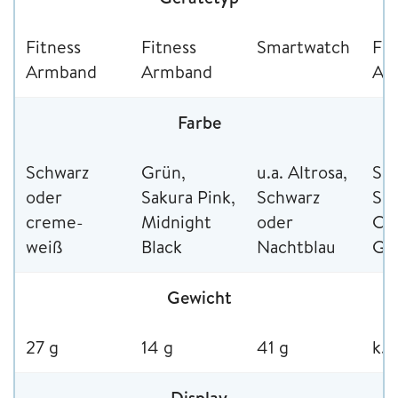
Fitness
Fitness
Smartwatch
Fit
Armband
Armband
Ar
Farbe
Schwarz
Grün,
u.a. Altrosa,
Sch
oder
Sakura Pink,
Schwarz
Sil
creme-
Midnight
oder
Ch
weiß
Black
Nachtblau
Go
Gewicht
27 g
14 g
41 g
k. 
Display