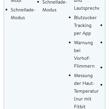
Modi
und
f
Schnellade-
Lautsprecher
S
Schnellade-
Modus
M
Modus
Blutzucker
Tracking
T
per App
I
Warnung
B
bei
T
Vorhof-
p
Flimmern
I
Messung
W
der Haut-
M
Temperatur
d
(nur mit
T
Fitbit
(