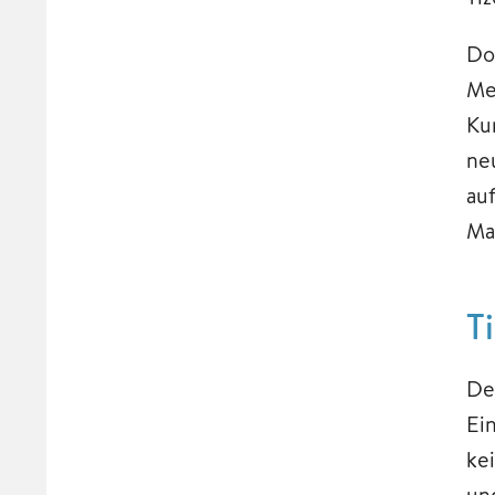
Do
Me
Ku
ne
au
Ma
T
De
Ei
ke
un