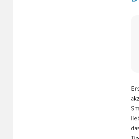
Er
ak
Sm
li
da
Ti