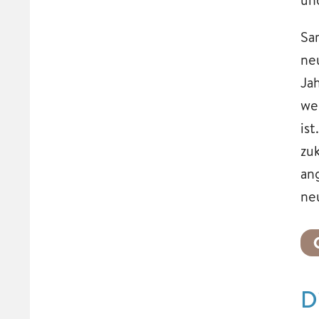
Sa
ne
Jah
we
is
zu
an
ne
D