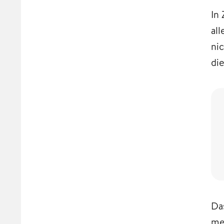
In
al
ni
di
Da
me