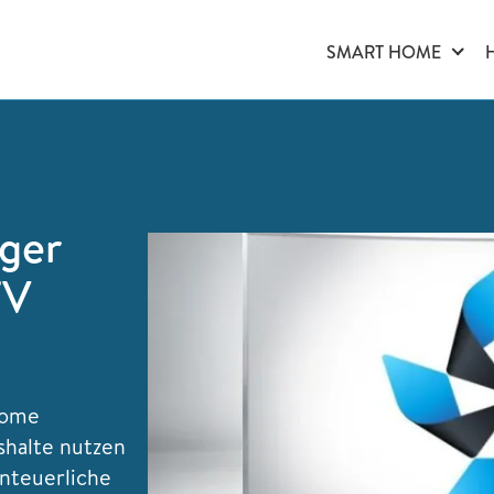
SMART HOME
iger
TV
Home
halte nutzen
enteuerliche