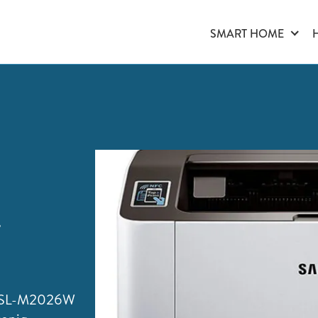
SMART HOME
-
s SL-M2026W