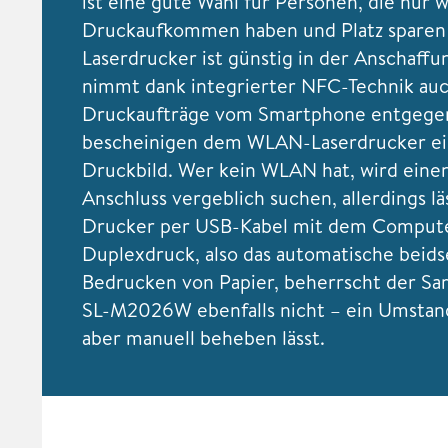
ist eine gute Wahl für Personen, die nur 
Druckaufkommen haben und Platz sparen
Laserdrucker ist günstig in der Anschaffu
nimmt dank integrierter NFC-Technik au
Druckaufträge vom Smartphone entgegen
bescheinigen dem WLAN-Laserdrucker ei
Druckbild. Wer kein WLAN hat, wird eine
Anschluss vergeblich suchen, allerdings lä
Drucker per USB-Kabel mit dem Compute
Duplexdruck, also das automatische beids
Bedrucken von Papier, beherrscht der S
SL-M2026W ebenfalls nicht – ein Umstand
aber manuell beheben lässt.