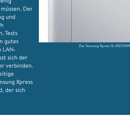
wenig
 müssen. Der
ng und
ch
. Tests
n gutes
Der Samsung Xpress SL-M2026W
n LAN-
sst sich der
r verbinden.
eitige
amsung Xpress
, der sich