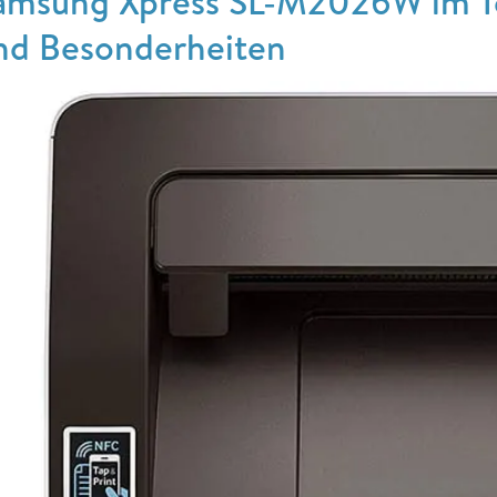
amsung Xpress SL-M2026W im Te
nd Besonderheiten