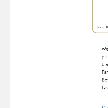
Stand: 
We
pr
be
Fa
Be
La