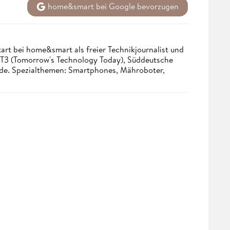
home&smart bei Google bevorzugen
tart bei home&smart als freier Technikjournalist und
. T3 (Tomorrow's Technology Today), Süddeutsche
.de. Spezialthemen: Smartphones, Mähroboter,