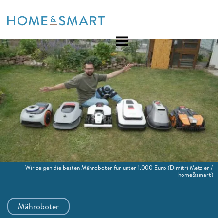
Skip
to
content
Wir zeigen die besten Mähroboter für unter 1.000 Euro
(Dimitri Metzler /
home&smart)
Mähroboter