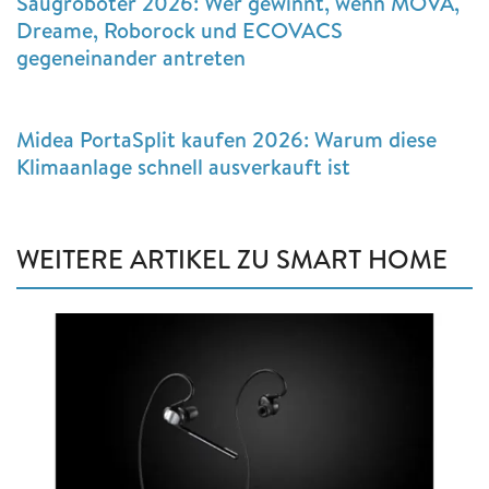
Saugroboter 2026: Wer gewinnt, wenn MOVA,
Dreame, Roborock und ECOVACS
gegeneinander antreten
Midea PortaSplit kaufen 2026: Warum diese
Klimaanlage schnell ausverkauft ist
WEITERE ARTIKEL ZU SMART HOME