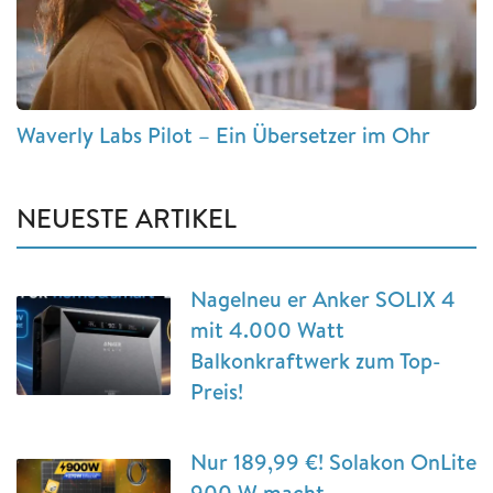
Waverly Labs Pilot – Ein Übersetzer im Ohr
NEUESTE ARTIKEL
Nagelneu er Anker SOLIX 4
mit 4.000 Watt
Balkonkraftwerk zum Top-
Preis!
Nur 189,99 €! Solakon OnLite
900 W macht