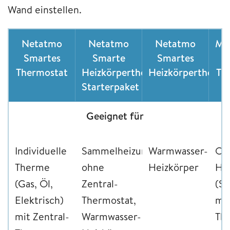
Wand einstellen.
Netatmo
Netatmo
Netatmo
Mo
Smartes
Smarte
Smartes
S
Thermostat
Heizkörperthermostate
Heizkörperthermo
Th
Starterpaket
Geeignet für
Individuelle
Sammelheizung
Warmwasser-
Op
Therme
ohne
Heizkörper
Hei
(Gas, Öl,
Zentral-
(S
Elektrisch)
Thermostat,
mi
mit Zentral-
Warmwasser-
Th