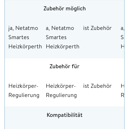
Zubehör möglich
ja, Netatmo
a, Netatmo
ist Zubehör
a,
Smartes
Smartes
Sm
Heizkörperthermostat
Heizkörperthermostat
He
Zubehör für
Heizkörper-
Heizkörper-
ist Zubehör
Hei
Regulierung
Regulierung
Re
Kompatibilität