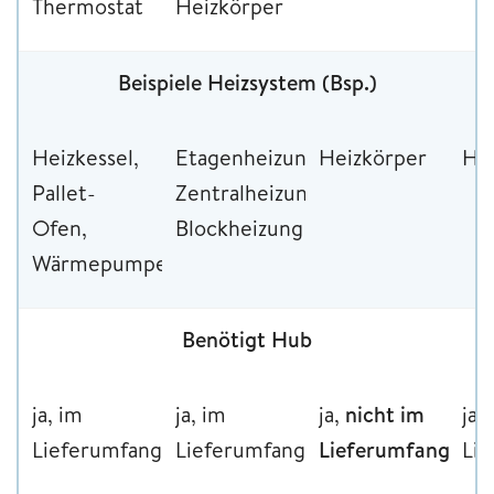
Thermostat
Heizkörper
Beispiele Heizsystem (Bsp.)
Heizkessel,
Etagenheizung,
Heizkörper
Hei
Pallet-
Zentralheizung,
Ofen,
Blockheizung
Wärmepumpe
Benötigt Hub
ja, im
ja, im
ja,
nicht
im
ja,
Lieferumfang
Lieferumfang
Lieferumfang
Li