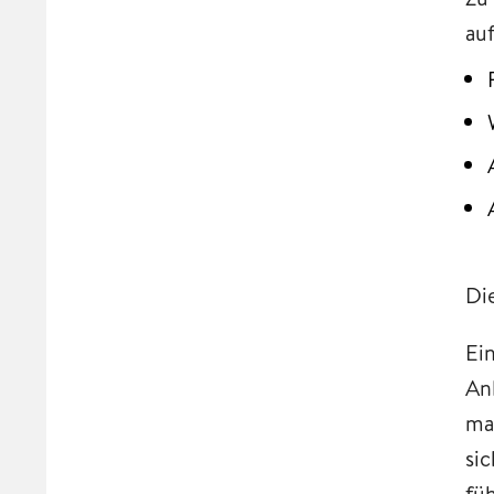
au
Di
Ei
An
ma
si
fü