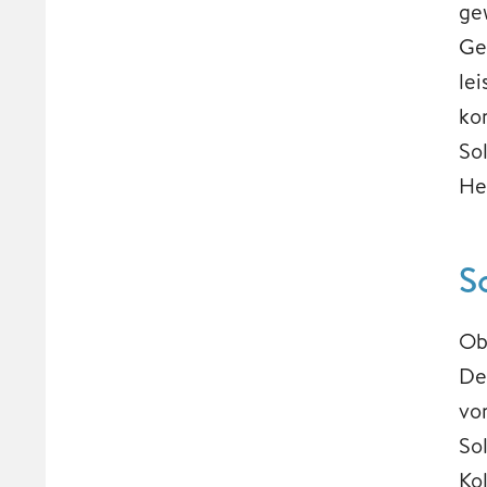
ge
Ge
lei
ko
So
He
S
Ob
De
vo
So
Kol