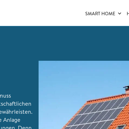
SMART HOME
 muss
tschaftlichen
ewährleisten.
ie Anlage
gungen. Denn