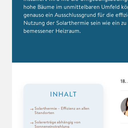
hohe Bäume im unmittelbaren Umfeld k
genauso ein Ausschlussgrund für die effiz
Nutzung der Solarthermie sein wie ein zu 
bemessener Heizraum.
18.
INHALT
Solarthermie – Effizienz an allen
Standorten
Solarerträge abhängig von
Sonneneinstrahlung