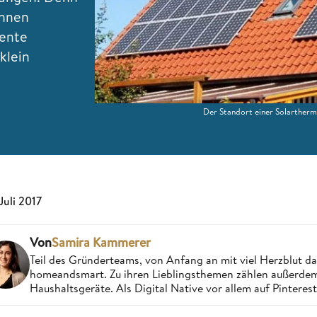
önnen
iente
klein
Der Standort einer Solarthermi
 Juli 2017
Von
Samira Kammerer
Teil des Gründerteams, von Anfang an mit viel Herzblut da
homeandsmart. Zu ihren Lieblingsthemen zählen außerdem 
Haushaltsgeräte. Als Digital Native vor allem auf Pintere