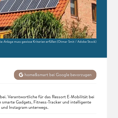
e-Anlage muss gewisse Kriterien erfüllen
(Otmar Smit / Adobe Stock)
home&smart bei Google bevorzugen
bei. Verantwortliche für das Ressort E-Mobilität bei
smarte Gadgets, Fitness-Tracker und intelligente
st und Instagram unterwegs.