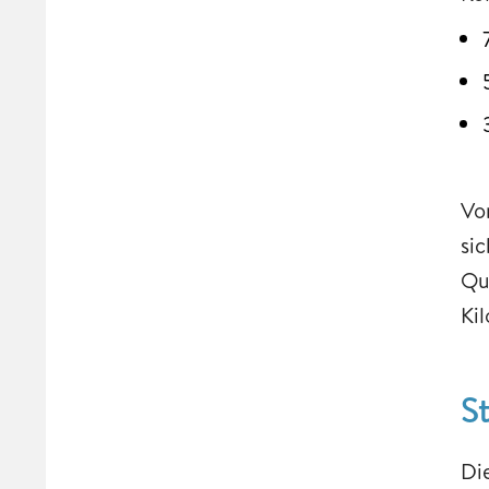
Vo
si
Qu
Ki
S
Di