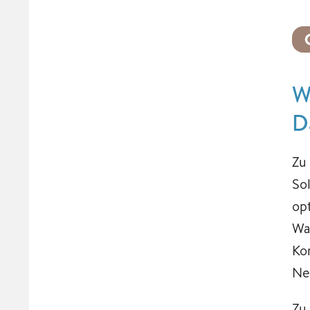
W
D
Zu
So
opt
Wa
Ko
Ne
Zu