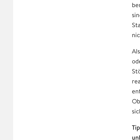
be
si
St
nic
Al
od
St
re
en
Ob
si
Ti
un