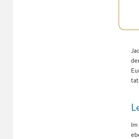
Ja
de
Eu
ta
L
Im
ebe