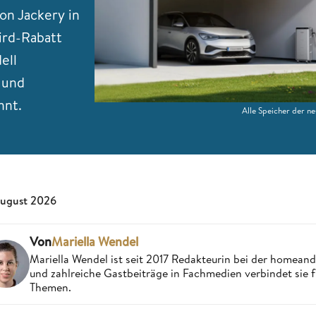
von Jackery in
Bird-Rabatt
ell
 und
hnt.
Alle Speicher der ne
August 2026
Von
Mariella Wendel
Mariella Wendel ist seit 2017 Redakteurin bei der homea
und zahlreiche Gastbeiträge in Fachmedien verbindet sie 
Themen.