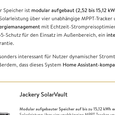
r Speicher ist
modular aufgebaut (2,52 bis 15,12 k
Solarleistung über vier unabhängige MPPT-Tracker 
ergiemanagement
mit Echtzeit-Strompreisoptimieru
65-Schutz für den Einsatz im Außenbereich, ein
int
rantie.
sonders interessant für Nutzer dynamischer Strom
ßerdem, dass dieses System
Home Assistant-kompati
Jackery SolarVault
Modular aufgebauter Speicher auf bis zu
15,12 kWh e
Solarleistung über vier unabhängige MPPT-Tracker un