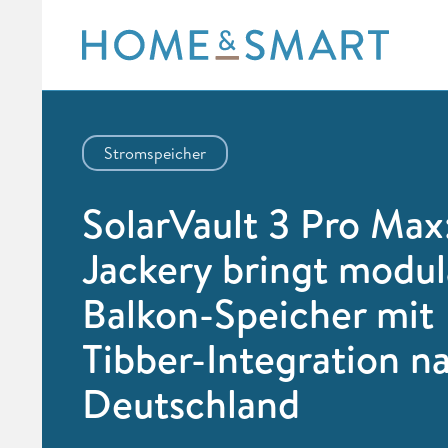
Skip
to
content
Stromspeicher
SolarVault 3 Pro Max
Jackery bringt modu
Balkon-Speicher mit
Tibber-Integration n
Deutschland