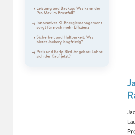
Leistung und Backup: Was kann der
Pro Max im Ernstfall?
Innovatives KI-Energiemanagement
sorgt für noch mehr Effizienz
Sicherheit und Haltbarkeit: Was
bietet Jackery langfristig?
Preis und Early-Bird-Angebot: Lohnt
sich der Kauf jetzt?
J
R
Ja
La
Pre