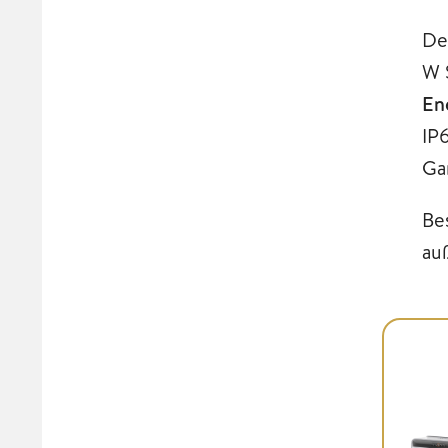
De
W 
En
IP
Ga
Be
au