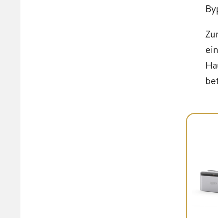
By
Zu
ei
Ha
be