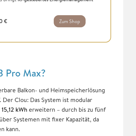
00
€
Zum Shop
 3 Pro Max?
lierbare Balkon- und Heimspeicherlösung
. Der Clou: Das System ist modular
 15,12 kWh
erweitern – durch bis zu fünf
nüber Systemen mit fixer Kapazität, da
en kann.