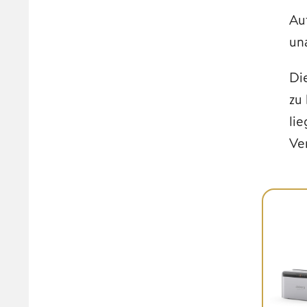
Au
un
Di
zu
li
Ve