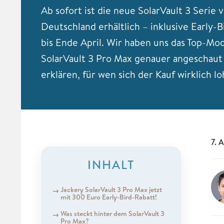
Ab sofort ist die neue SolarVault 3 Serie 
Deutschland erhältlich – inklusive Early-
bis Ende April. Wir haben uns das Top-Mod
SolarVault 3 Pro Max genauer angeschaut
erklären, für wen sich der Kauf wirklich lo
7. 
INHALT
Jackery SolarVault 3 Pro Max jetzt
mit 300 Euro Early-Bird-Rabatt!
Was steckt hinter dem SolarVault 3
Pro Max?