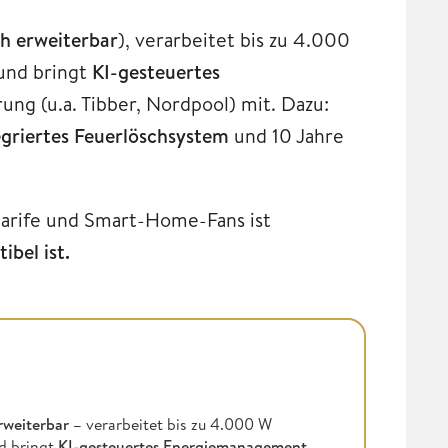
Wh erweiterbar
), verarbeitet bis zu 4.000
und bringt
KI-gesteuertes
ng (u.a. Tibber, Nordpool) mit. Dazu:
egriertes Feuerlöschsystem
und 10 Jahre
tarife und Smart-Home-Fans ist
bel ist.
rweiterbar –
verarbeitet bis zu 4.000 W
d bringt
KI-gesteuertes Energiemanagement