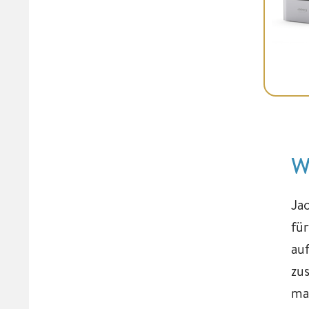
W
Ja
fü
au
zu
ma