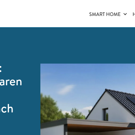
SMART HOME
:
laren
ach