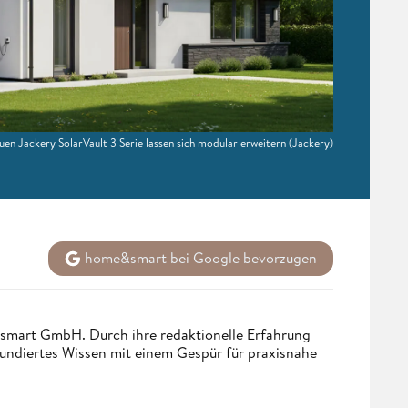
uen Jackery SolarVault 3 Serie lassen sich modular erweitern
(Jackery)
home&smart bei Google bevorzugen
ndsmart GmbH. Durch ihre redaktionelle Erfahrung
fundiertes Wissen mit einem Gespür für praxisnahe