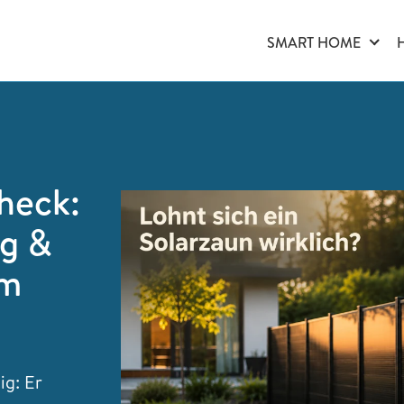
SMART HOME
heck:
ng &
im
ig: Er