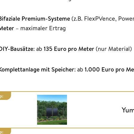
Bifaziale Premium-Systeme
(z.B. FlexPVence, Pow
Meter
– maximaler Ertrag
DIY-Bausätze
: ab
135 Euro pro Meter
(nur Material)
Komplettanlage mit Speicher
: ab
1.000 Euro pro Me
p:
Yum
p: