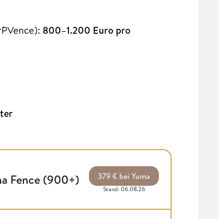
erPVence):
800–1.200 Euro pro
ter
379 € bei Yuma
a Fence (900+)
Stand: 06.08.26