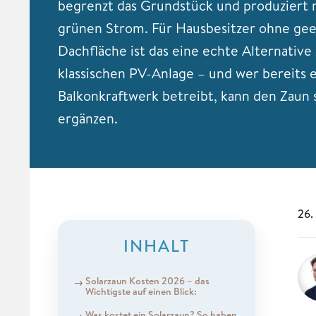
begrenzt das Grundstück und produziert 
grünen Strom. Für Hausbesitzer ohne ge
Dachfläche ist das eine echte Alternative 
klassischen PV-Anlage – und wer bereits 
Balkonkraftwerk betreibt, kann den Zaun s
ergänzen.
26.
INHALT
Solarzaun Kosten 2026 – das
Wichtigste auf einen Blick:
Was kostet ein Solarzaun? So haben