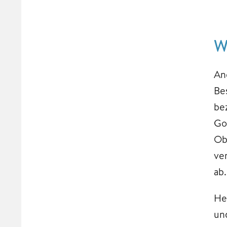
W
An
Be
be
Go
Ob
ve
ab.
He
un