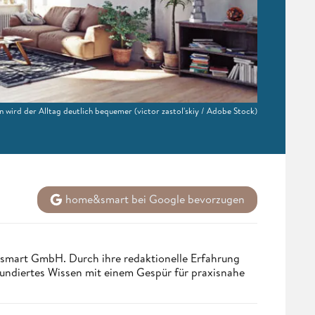
n wird der Alltag deutlich bequemer
(victor zastol'skiy / Adobe Stock)
home&smart bei Google bevorzugen
ndsmart GmbH. Durch ihre redaktionelle Erfahrung
fundiertes Wissen mit einem Gespür für praxisnahe