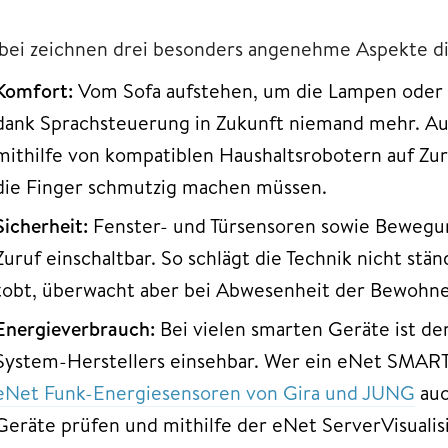
bei zeichnen drei besonders angenehme Aspekte die
Komfort:
Vom Sofa aufstehen, um die Lampen oder 
dank Sprachsteuerung in Zukunft niemand mehr. Auc
mithilfe von kompatiblen Haushaltsrobotern auf Zuru
die Finger schmutzig machen müssen.
Sicherheit:
Fenster- und Türsensoren sowie Beweg
Zuruf einschaltbar. So schlägt die Technik nicht st
tobt, überwacht aber bei Abwesenheit der Bewohne
Energieverbrauch:
Bei vielen smarten Geräte ist de
System-Herstellers einsehbar. Wer ein eNet SMAR
eNet Funk-Energiesensoren von Gira und JUNG
auc
Geräte prüfen und mithilfe der eNet ServerVisualis