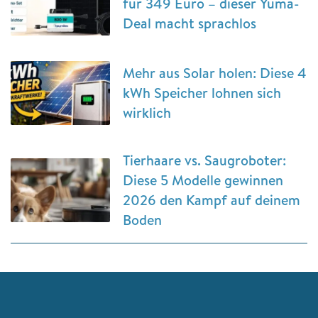
für 349 Euro – dieser Yuma-
Deal macht sprachlos
Mehr aus Solar holen: Diese 4
kWh Speicher lohnen sich
wirklich
Tierhaare vs. Saugroboter:
Diese 5 Modelle gewinnen
2026 den Kampf auf deinem
Boden