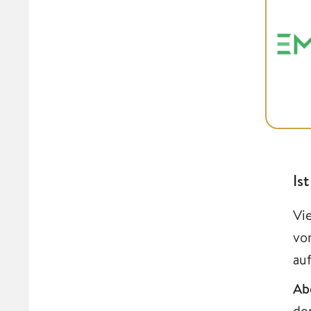
Is
Vi
vo
au
Ab
de