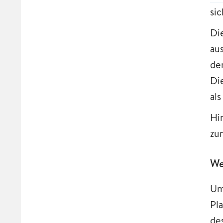
si
Di
au
de
Di
al
Hi
zu
We
Um
Pl
de