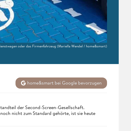
Dienstwagen oder das Firmenfahrzeug
(Mariella Wendel / home&smart)
home&smart bei Google bevorzugen
tandteil der Second-Screen-Gesellschaft.
och nicht zum Standard gehörte, ist sie heute