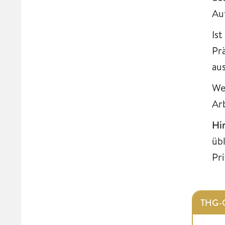
Au
Is
Pr
au
We
Ar
Hi
üb
Pr
THG-Q