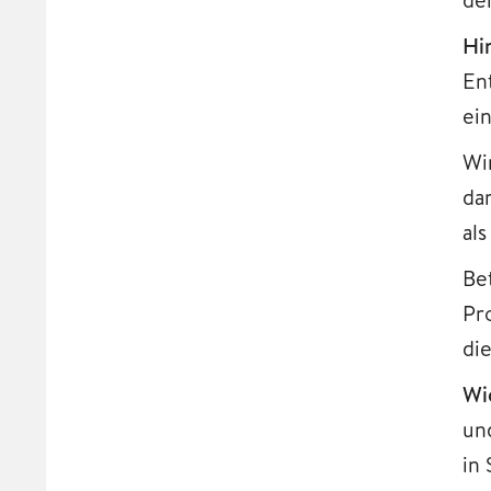
Hi
En
ein
Wi
da
als
Be
Pr
di
Wi
un
in