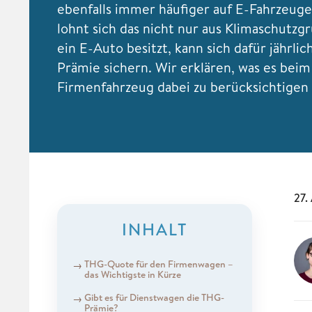
ebenfalls immer häufiger auf E-Fahrzeug
lohnt sich das nicht nur aus Klimaschutz
ein E-Auto besitzt, kann sich dafür jährli
Prämie sichern. Wir erklären, was es beim
Firmenfahrzeug dabei zu berücksichtigen g
27.
INHALT
THG-Quote für den Firmenwagen –
das Wichtigste in Kürze
Gibt es für Dienstwagen die THG-
Prämie?