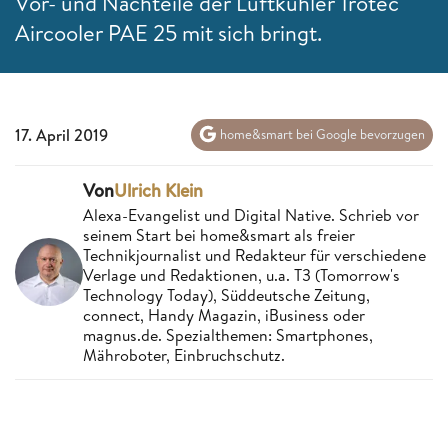
Vor- und Nachteile der Luftkühler Trotec
Aircooler PAE 25 mit sich bringt.
17. April 2019
home&smart bei Google bevorzugen
Von
Ulrich Klein
Alexa-Evangelist und Digital Native. Schrieb vor
seinem Start bei home&smart als freier
Technikjournalist und Redakteur für verschiedene
Verlage und Redaktionen, u.a. T3 (Tomorrow's
Technology Today), Süddeutsche Zeitung,
connect, Handy Magazin, iBusiness oder
magnus.de. Spezialthemen: Smartphones,
Mähroboter, Einbruchschutz.