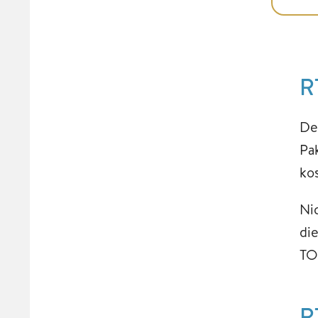
R
De
Pa
ko
Ni
di
TO
R