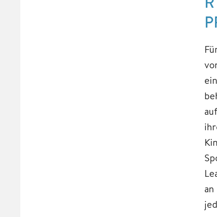
R
P
Fü
vo
ei
be
au
ih
Ki
Sp
Le
an
je