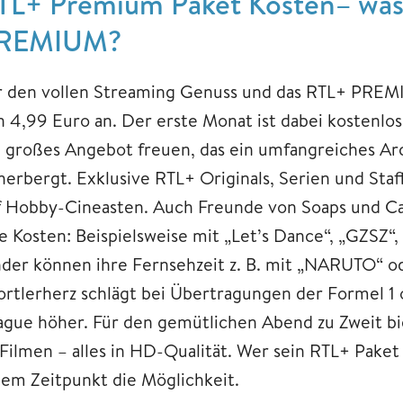
TL+ Premium Paket Kosten– was
REMIUM?
r den vollen Streaming Genuss und das RTL+ PREMI
n 4,99 Euro an. Der erste Monat ist dabei kostenlos
n großes Angebot freuen, das ein umfangreiches Ar
herbergt. Exklusive RTL+ Originals, Serien und Staf
f Hobby-Cineasten. Auch Freunde von Soaps und C
re Kosten: Beispielsweise mit „Let’s Dance“, „GZSZ“,
nder können ihre Fernsehzeit z. B. mit „NARUTO“ o
ortlerherz schlägt bei Übertragungen der Formel 1
ague höher. Für den gemütlichen Abend zu Zweit bi
 Filmen – alles in HD-Qualität. Wer sein RTL+ Pake
dem Zeitpunkt die Möglichkeit.