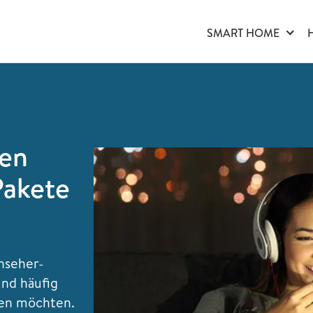
SMART HOME
en
Pakete
nseher-
und häufig
uen möchten.