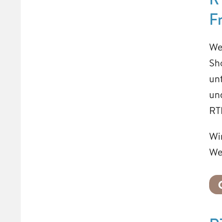
F
We
Sh
un
un
RT
Wi
We