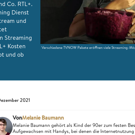
nd Co. RTL+.
ing Dienst
stream und
tet
on Streaming
L+ Kosten
Verschiedene TVNOW Pakete eröffnen viele Streaming-Mögl
bt und ob
Dezember 2021
Von
Melanie Baumann
Melanie Baumann gehört als Kind der 90er zum festen Bes
Aufgewachsen mit Handys, bei denen die Internetnutzung n