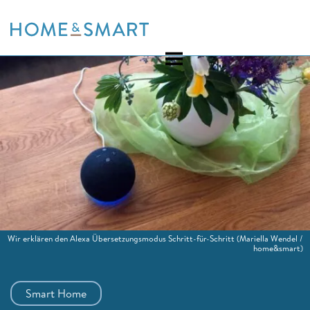
Skip
to
content
Wir erklären den Alexa Übersetzungsmodus Schritt-für-Schritt
(Mariella Wendel /
home&smart)
Smart Home