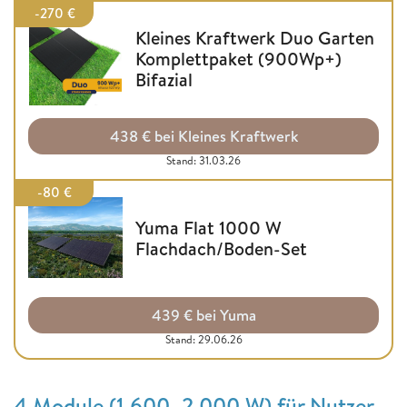
-270 €
Kleines Kraftwerk Duo Garten
Komplettpaket (900Wp+)
Bifazial
438 € bei Kleines Kraftwerk
Stand: 31.03.26
-80 €
Yuma Flat 1000 W
Flachdach/Boden-Set
439 € bei Yuma
Stand: 29.06.26
4 Module (1.600–2.000 W) für Nutzer