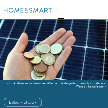
Skip
to
content
Balkonkraftwerke werden immer öfter mit Fördergeldern bezuschusst
(Mariella
Wendel / home&smart)
Balkonkraftwerk