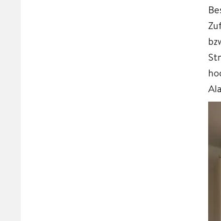
Be
Zu
bz
St
ho
Al