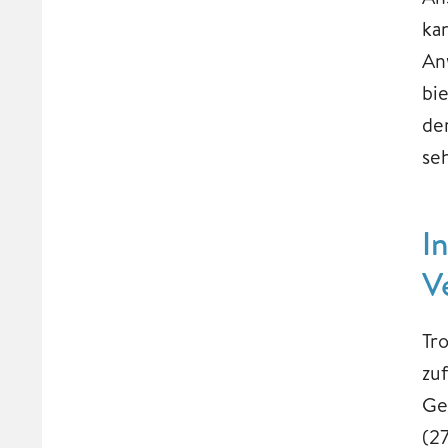
ka
An
bi
de
se
I
V
Tr
zu
Ge
(2