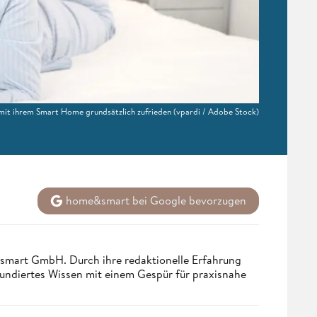
 mit ihrem Smart Home grundsätzlich zufrieden
(vpardi / Adobe Stock)
home&smart bei Google bevorzugen
ndsmart GmbH. Durch ihre redaktionelle Erfahrung
fundiertes Wissen mit einem Gespür für praxisnahe