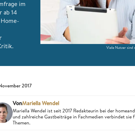
Umfrage im
 ab 14
t-Home-
r
ritik.
Viele Nutzer sind
 November 2017
Von
Mariella Wendel
Mariella Wendel ist seit 2017 Redakteurin bei der homea
und zahlreiche Gastbeiträge in Fachmedien verbindet sie 
Themen.