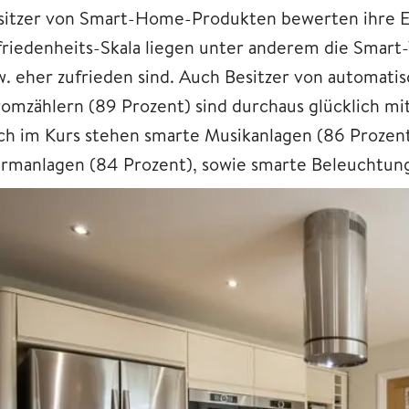
sitzer von Smart-Home-Produkten bewerten ihre Er
friedenheits-Skala liegen unter anderem die Smart
w. eher zufrieden sind. Auch Besitzer von automati
romzählern (89 Prozent) sind durchaus glücklich m
ch im Kurs stehen smarte Musikanlagen (86 Prozent
armanlagen (84 Prozent), sowie smarte Beleuchtung