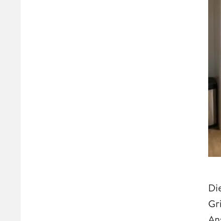
Di
Gr
An