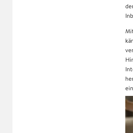
de
In
Mi
kä
ve
Hi
In
he
ei