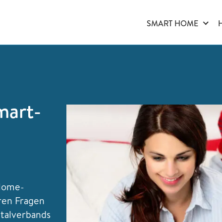
SMART HOME
mart-
-Home-
ren Fragen
italverbands