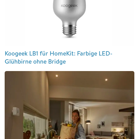
Koogeek LB1 für HomeKit: Farbige LED-
Glühbirne ohne Bridge