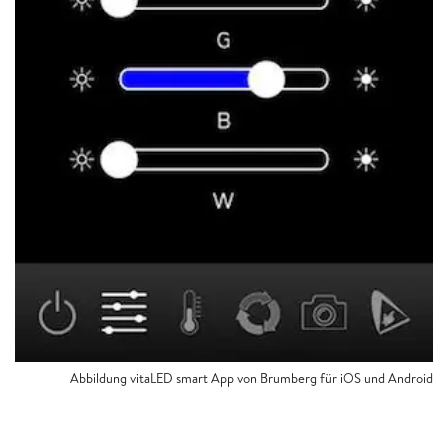
Abbildung vitaLED smart App von Brumberg für iOS und Android