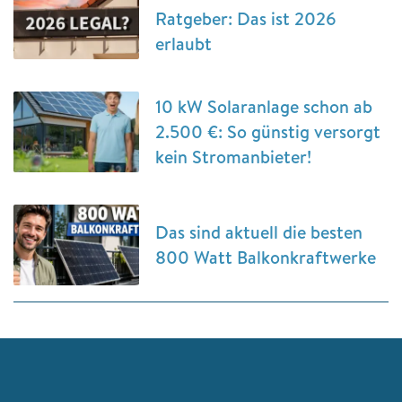
Ratgeber: Das ist 2026
erlaubt
10 kW Solaranlage schon ab
2.500 €: So günstig versorgt
kein Stromanbieter!
Das sind aktuell die besten
800 Watt Balkonkraftwerke