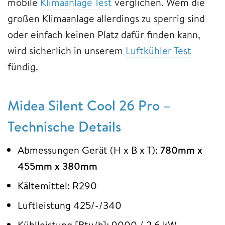
mobile
Klimaanlage Test
verglichen. Wem die
großen Klimaanlage allerdings zu sperrig sind
oder einfach keinen Platz dafür finden kann,
wird sicherlich in unserem
Luftkühler Test
fündig.
Midea Silent Cool 26 Pro –
Technische Details
Abmessungen Gerät (H x B x T):
780mm x
455mm x 380mm
Kältemittel: R290
Luftleistung 425/-/340
Kühlleistung [Btu/h]: 9000 / 2,6 kW