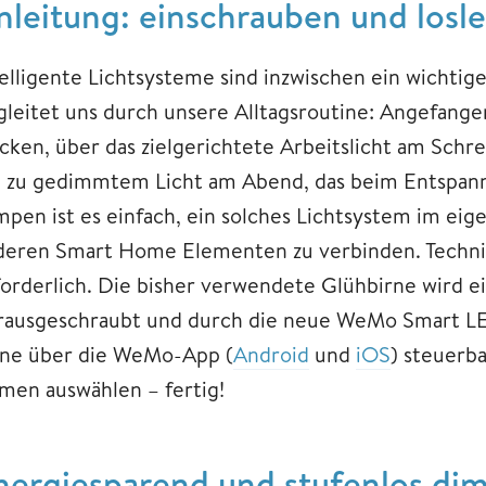
nleitung: einschrauben und losl
telligente Lichtsysteme sind inzwischen ein wichtig
gleitet uns durch unsere Alltagsroutine: Angefange
cken, über das zielgerichtete Arbeitslicht am Schrei
n zu gedimmtem Licht am Abend, das beim Entspan
mpen ist es einfach, ein solches Lichtsystem im e
deren Smart Home Elementen zu verbinden. Technis
forderlich. Die bisher verwendete Glühbirne wird e
rausgeschraubt und durch die neue WeMo Smart LED
rne über die WeMo-App (
Android
und
iOS
) steuerb
men auswählen – fertig!
nergiesparend und stufenlos di