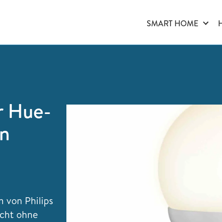
SMART HOME
r Hue-
in
 von Philips
icht ohne