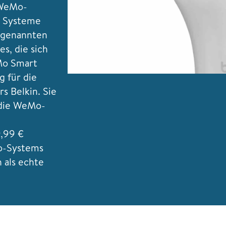
 WeMo-
e Systeme
o genannten
s, die sich
Mo Smart
 für die
s Belkin. Sie
 die WeMo-
,99 €
Mo-Systems
 als echte