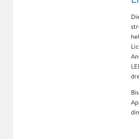
Di
st
he
Li
An
LE
dr
Bi
Ap
di