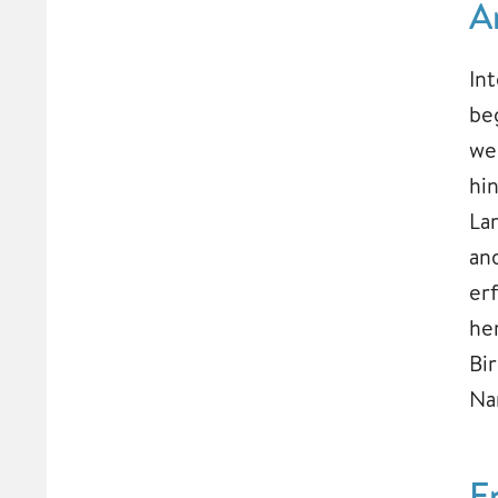
A
In
be
we
hi
La
an
er
he
Bi
Na
E