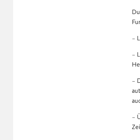
Du
Fu
– 
– 
Hel
– 
au
au
– 
Zei