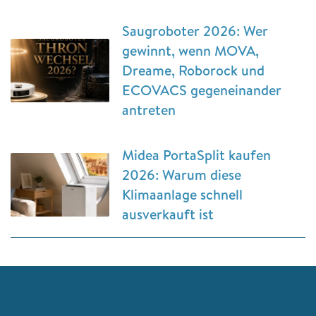
Saugroboter 2026: Wer
gewinnt, wenn MOVA,
Dreame, Roborock und
ECOVACS gegeneinander
antreten
Midea PortaSplit kaufen
2026: Warum diese
Klimaanlage schnell
ausverkauft ist