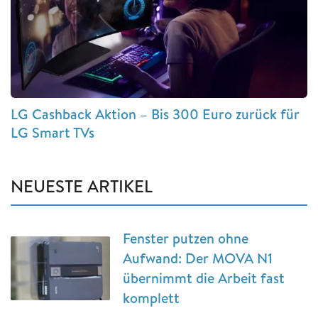
LG Cashback Aktion – Bis 300 Euro zurück für
LG Smart TVs
NEUESTE ARTIKEL
Fenster putzen ohne
Aufwand: Der MOVA N1
übernimmt die Arbeit fast
komplett